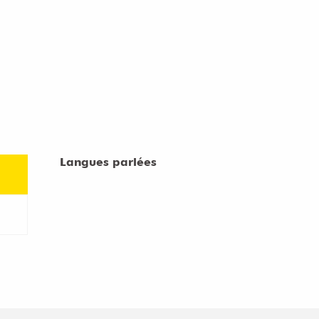
Langues parlées
Langues parlées