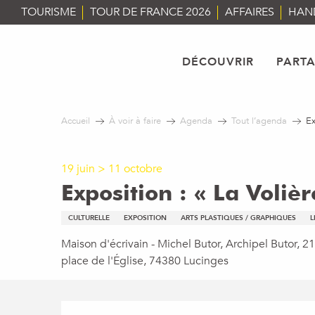
Aller
TOURISME
TOUR DE FRANCE 2026
AFFAIRES
HAN
au
contenu
principal
DÉCOUVRIR
PART
Accueil
À voir à faire
Agenda
Tout l’agenda
Ex
19 juin > 11 octobre
Exposition : « La Volièr
CULTURELLE
EXPOSITION
ARTS PLASTIQUES / GRAPHIQUES
L
Maison d'écrivain - Michel Butor, Archipel Butor, 21
place de l'Église, 74380 Lucinges