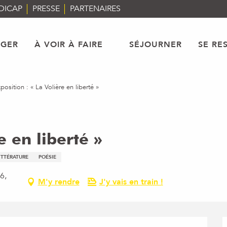
DICAP
PRESSE
PARTENAIRES
AGER
À VOIR À FAIRE
SÉJOURNER
SE RE
position : « La Volière en liberté »
e en liberté »
ITTÉRATURE
POÉSIE
6,
M'y rendre
J'y vais en train !