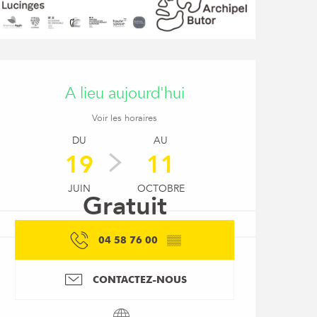
Ouverture et coordon
A lieu aujourd'hui
Voir les horaires
DU
AU
19
11
JUIN
OCTOBRE
Gratuit
04 58 76 00
▒▒
CONTACTEZ-NOUS