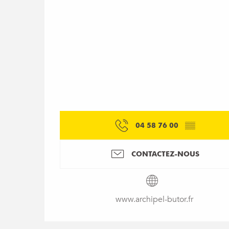
04 58 76 00
▒▒
CONTACTEZ-NOUS
www.archipel-butor.fr