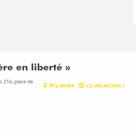
ère en liberté »
r, 216, place de
M'y rendre
J'y vais en train !