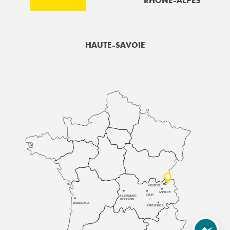
RHÔNE-ALPES
HAUTE-SAVOIE
GENÈVE
ANNECY
LYON
CLERMONT-
FERRAND
BORDEAUX
GRENOBLE