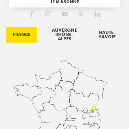
JE M'ABONNE
AUVERGNE
HAUTE-
FRANCE
RHÔNE-
SAVOIE
ALPES
GENÈVE
ANNECY
LYON
CLERMONT-
FERRAND
BORDEAUX
GRENOBLE