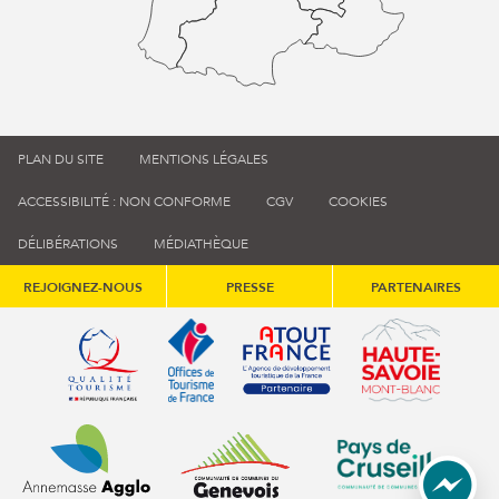
PLAN DU SITE
MENTIONS LÉGALES
ACCESSIBILITÉ : NON CONFORME
CGV
COOKIES
DÉLIBÉRATIONS
MÉDIATHÈQUE
REJOIGNEZ-NOUS
PRESSE
PARTENAIRES
Qualité tourisme (s'ouvre dans une nouvelle fenêtre)
Office de tourisme de France (s'ouvre d
Atout France (s'ouvre dans une
Annemasse Agglo (s'ouvre dans une nouvelle fenêtre)
Communauté de communes du Genévois 
Communauté de commu