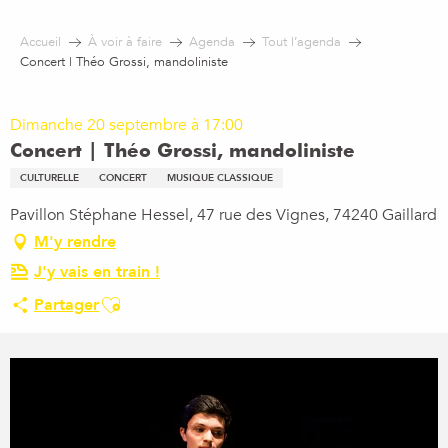
Aller
au
Accueil
À voir à faire
Agenda
Tout l’agenda
contenu
Concert | Théo Grossi, mandoliniste
principal
Dimanche 20 septembre à 17:00
Concert | Théo Grossi, mandoliniste
CULTURELLE
CONCERT
MUSIQUE CLASSIQUE
Pavillon Stéphane Hessel, 47 rue des Vignes, 74240 Gaillard
M'y rendre
J'y vais en train !
Ajouter aux favoris
Partager