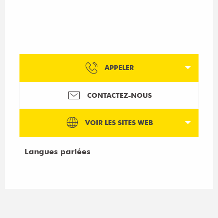
APPELER
CONTACTEZ-NOUS
VOIR LES SITES WEB
Langues parlées
Langues parlées