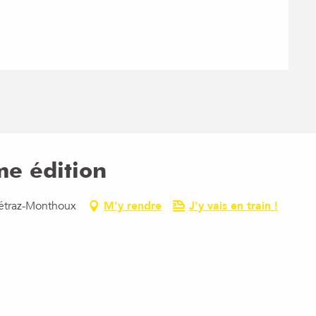
me édition
Vétraz-Monthoux
M'y rendre
J'y vais en train !