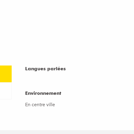
Langues parlées
Langues parlées
Environnement
Environnement
En centre ville