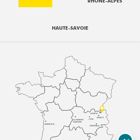
RHÔNE-ALPES
HAUTE-SAVOIE
GENÈVE
ANNECY
LYON
CLERMONT-
FERRAND
BORDEAUX
GRENOBLE