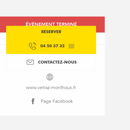
Ouverture et coordon
ÉVÉNEMENT TERMINÉ
RÉSERVER
04 50 37 32
▒▒
CONTACTEZ-NOUS
www.vetraz-monthoux.fr
Page Facebook