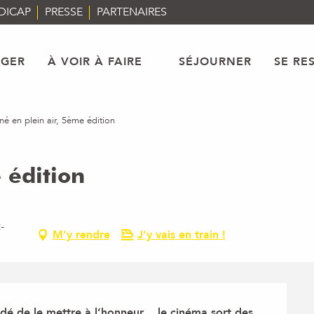
DICAP
PRESSE
PARTENAIRES
AGER
À VOIR À FAIRE
SÉJOURNER
SE RE
né en plein air, 5ème édition
 édition
-
M'y rendre
J'y vais en train !
é de le mettre à l’honneur… le cinéma sort des 