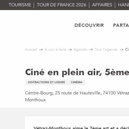
Aller
TOURISME
TOUR DE FRANCE 2026
AFFAIRES
HAN
au
contenu
principal
DÉCOUVRIR
PART
Accueil
À voir à faire
Agenda
Tout l’agenda
Ci
Ciné en plein air, 5ème
DISTRACTIONS ET LOISIRS
CINÉMA
Centre-Bourg, 25 route de Hauteville, 74100 Vétraz
Monthoux
Description
Vétraz-Monthoux aime le 7ème art et a décid