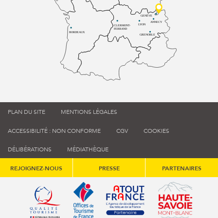
GENÈVE
ANNECY
LYON
CLERMONT-
FERRAND
BORDEAUX
GRENOBLE
PLAN DU SITE
MENTIONS LÉGALES
ACCESSIBILITÉ : NON CONFORME
CGV
COOKIES
DÉLIBÉRATIONS
MÉDIATHÈQUE
REJOIGNEZ-NOUS
PRESSE
PARTENAIRES
Qualité tourisme (s'ouvre dans une nouvelle fenêtre)
Office de tourisme de France (s'ouvre d
Atout France (s'ouvre dans une