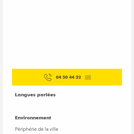
04 50 44 22
▒▒
Langues parlées
Langues parlées
Environnement
Environnement
Périphérie de la ville