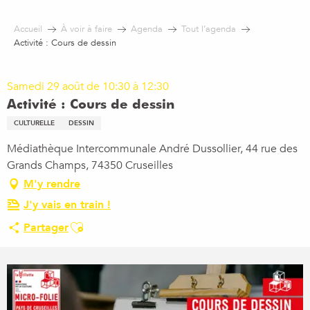
Aller
au
Accueil
À voir à faire
Agenda
Tout l’agenda
contenu
Activité : Cours de dessin
principal
Samedi 29 août de 10:30 à 12:30
Activité : Cours de dessin
CULTURELLE
DESSIN
Médiathèque Intercommunale André Dussollier, 44 rue des
Grands Champs, 74350 Cruseilles
M'y rendre
J'y vais en train !
Ajouter aux favoris
Partager