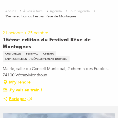
Aller
au
Accueil
À voir à faire
Agenda
Tout l’agenda
contenu
15ème édition du Festival Rêve de Montagnes
principal
21 octobre > 25 octobre
15ème édition du Festival Rêve de
Montagnes
CULTURELLE
FESTIVAL
CINÉMA
ENVIRONNEMENT / DÉVELOPPEMENT DURABLE
Mairie, salle du Conseil Municipal, 2 chemin des Erables,
74100 Vétraz-Monthoux
M'y rendre
J'y vais en train !
Ajouter aux favoris
Partager