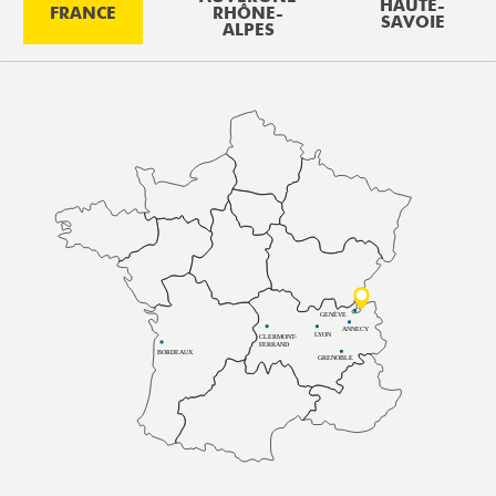
HAUTE-
FRANCE
RHÔNE-
SAVOIE
ALPES
GENÈVE
ANNECY
LYON
CLERMONT-
FERRAND
BORDEAUX
GRENOBLE