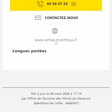
04 50 37 32
▒▒
CONTACTEZ-NOUS
www.vetraz-monthoux.fr
Langues parlées
Langues parlées
Mis à jour le 26 mars 2026 à 17:14
par Office de Tourisme des Monts du Genevois
(Identifiant de l'offre :
6668347
)