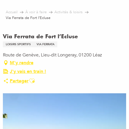
Aller
au
Accueil
À voir à faire
Activités & loisirs
contenu
Via Ferrata de Fort l’Ecluse
principal
Via Ferrata de Fort l’Ecluse
LOISIRS SPORTIFS
VIA FERRATA
Route de Genève, Lieu-dit Longeray, 01200 Léaz
M'y rendre
J'y vais en train !
Ajouter aux favoris
Partager