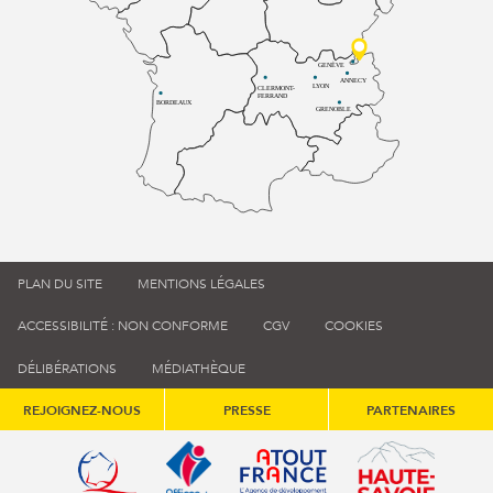
GENÈVE
ANNECY
LYON
CLERMONT-
FERRAND
BORDEAUX
GRENOBLE
PLAN DU SITE
MENTIONS LÉGALES
ACCESSIBILITÉ : NON CONFORME
CGV
COOKIES
DÉLIBÉRATIONS
MÉDIATHÈQUE
REJOIGNEZ-NOUS
PRESSE
PARTENAIRES
Qualité tourisme (s'ouvre dans une nouvelle fenêtre)
Office de tourisme de France (s'ouvre d
Atout France (s'ouvre dans une