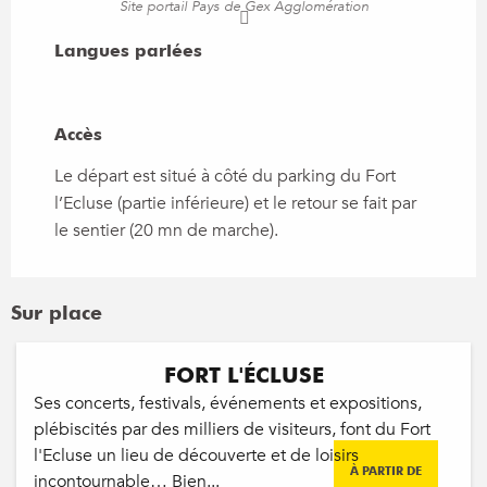
Site portail Pays de Gex Agglomération
Langues parlées
Langues parlées
Accès
Accès
Le départ est situé à côté du parking du Fort
l’Ecluse (partie inférieure) et le retour se fait par
le sentier (20 mn de marche).
Sur place
Réservable
FORT L'ÉCLUSE
Ses concerts, festivals, événements et expositions,
plébiscités par des milliers de visiteurs, font du Fort
l'Ecluse un lieu de découverte et de loisirs
À PARTIR DE
incontournable… Bien...