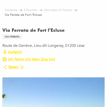
Aller
au
Startseite
Erfoschen
Aktivitäten & Freizeit
contenu
Via Ferrata de Fort l’Ecluse
principal
Via Ferrata de Fort l’Ecluse
VIA FERRATA
Route de Genève, Lieu-dit Longeray, 01200 Léaz
Anfahrt
Ich fahre mit dem Zug hin!
Ajouter aux favoris
Teilen