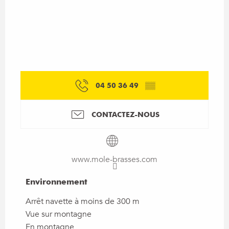
04 50 36 49
▒▒
CONTACTEZ-NOUS
www.mole-brasses.com
Environnement
Environnement
Arrêt navette à moins de 300 m
Vue sur montagne
En montagne