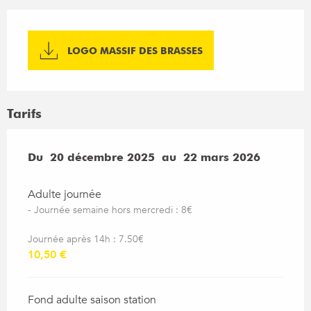
LOGO MASSIF DES BRASSES
Tarifs
Du
Du
20 décembre 2025
20 décembre 2025
au
au
22 mars 2026
22 mars 2026
Adulte journée
- Journée semaine hors mercredi : 8€
Journée après 14h : 7.50€
10,50 €
Fond adulte saison station