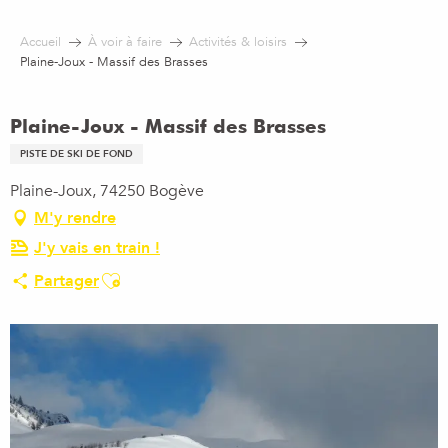
Aller
au
Accueil
À voir à faire
Activités & loisirs
contenu
Plaine-Joux - Massif des Brasses
principal
Plaine-Joux - Massif des Brasses
PISTE DE SKI DE FOND
Plaine-Joux, 74250 Bogève
M'y rendre
J'y vais en train !
Ajouter aux favoris
Partager