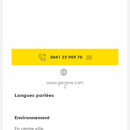
0041 22 909 70
▒▒
www.geneve.com
Langues parlées
Langues parlées
Environnement
Environnement
En centre ville