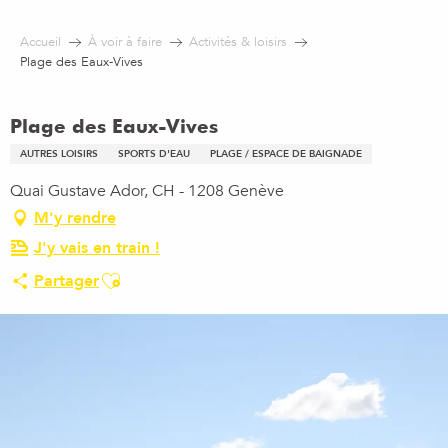
Aller
au
Accueil
À voir à faire
Activités & loisirs
contenu
Plage des Eaux-Vives
principal
Plage des Eaux-Vives
AUTRES LOISIRS
SPORTS D'EAU
PLAGE / ESPACE DE BAIGNADE
Quai Gustave Ador, CH - 1208 Genève
M'y rendre
J'y vais en train !
Ajouter aux favoris
Partager