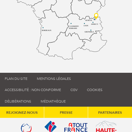
GENÈVE
ANNECY
LYON
CLERMONT-
FERRAND
BORDEAUX
GRENOBLE
PLAN DU SITE
MENTIONS LÉGALES
ACCESSIBILITÉ : NON CONFORME
CGV
COOKIES
DÉLIBÉRATIONS
MÉDIATHÈQUE
REJOIGNEZ-NOUS
PRESSE
PARTENAIRES
Qualité tourisme (s'ouvre dans une nouvelle fenêtre)
Office de tourisme de France (s'ouvre d
Atout France (s'ouvre dans une