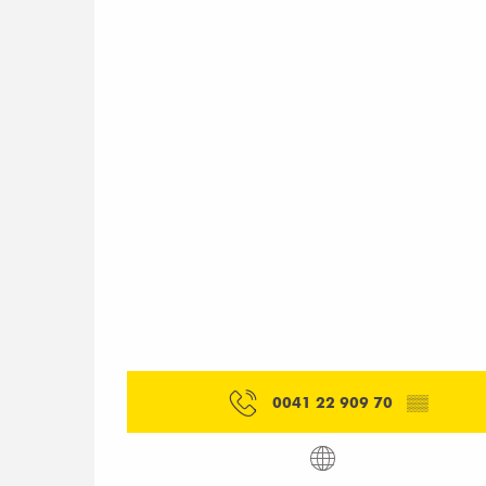
0041 22 909 70
▒▒