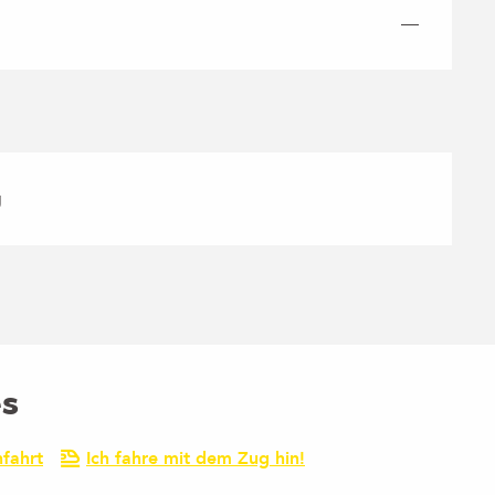
—
g
es
fahrt
Ich fahre mit dem Zug hin!