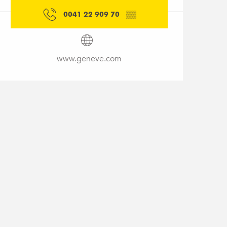
0041 22 909 70
▒▒
www.geneve.com