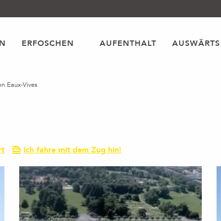
EN
ERFOSCHEN
AUFENTHALT
AUSWÄRTS
on Eaux-Vives
rt
Ich fahre mit dem Zug hin!