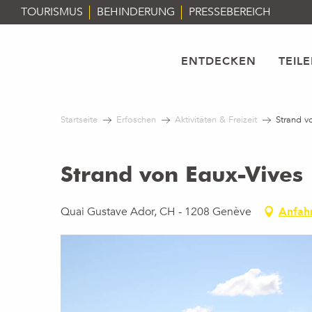
Aller
TOURISMUS
BEHINDERUNG
PRESSEBEREICH
au
contenu
principal
ENTDECKEN
TEIL
Startseite
Erfoschen
Aktivitäten & Freizeit
Strand v
Strand von Eaux-Vives
Quai Gustave Ador, CH - 1208 Genève
Anfah