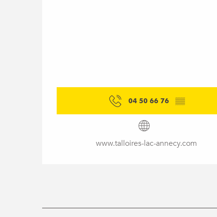
04 50 66 76
▒▒
www.talloires-lac-annecy.com