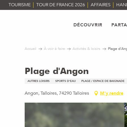
Aller
TOURISME
TOUR DE FRANCE 2026
AFFAIRES
HAN
au
contenu
principal
DÉCOUVRIR
PART
Accueil
À voir à faire
Activités & loisirs
Plage d'An
Plage d'Angon
AUTRES LOISIRS
SPORTS D'EAU
PLAGE / ESPACE DE BAIGNADE
Angon, Talloires, 74290 Talloires
M'y rendre