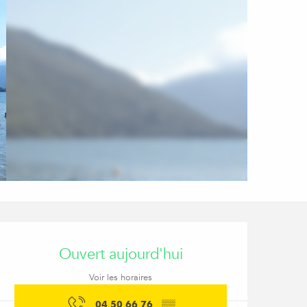
Ouverture et coordon
Ouvert aujourd'hui
Voir les horaires
04 50 66 76
▒▒