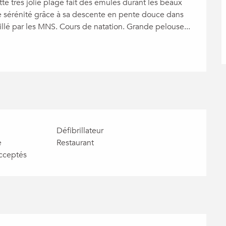
te très jolie plage fait des émules durant les beaux 
te sérénité grâce à sa descente en pente douce dans 
eillé par les MNS. Cours de natation. Grande pelouse...
Défibrillateur
e
Restaurant
cceptés