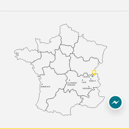
GENÈVE
ANNECY
LYON
CLERMONT-
FERRAND
BORDEAUX
GRENOBLE