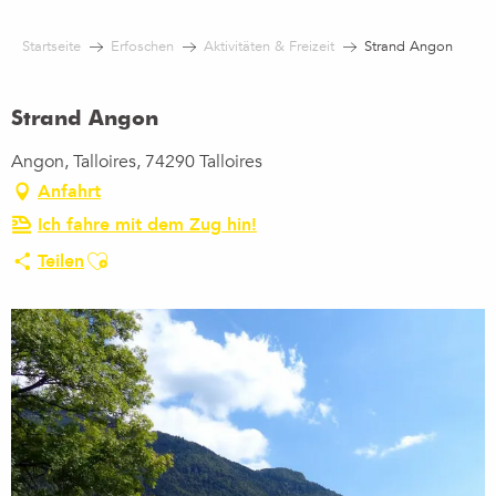
Aller
au
Startseite
Erfoschen
Aktivitäten & Freizeit
Strand Angon
contenu
principal
Strand Angon
Angon, Talloires, 74290 Talloires
Anfahrt
Ich fahre mit dem Zug hin!
Ajouter aux favoris
Teilen