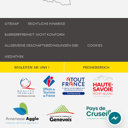
SITEMAP
RECHTLICHE HINWEISE
BARRIEREFREIHEIT: NICHT KONFORM
ALLGEMEINE GESCHÄFTSBEDINGUNGEN (GB)
COOKIES
MEDIATHEK
BEGLEITEN SIE UNS !
PRESSEBEREICH
Qualité tourisme (s'ouvre dans une nouvelle fenêtre)
Office de tourisme de France (s'ouvre d
Atout France (s'ouvre dans une
Annemasse Agglo (s'ouvre dans une nouvelle fenêtre)
Communauté de communes du Genévois 
Communauté de commu