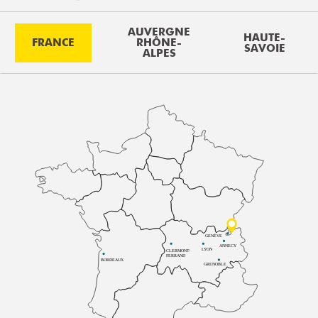
AUVERGNE
HAUTE-
FRANCE
RHÔNE-
SAVOIE
ALPES
GENÈVE
ANNECY
LYON
CLERMONT-
FERRAND
BORDEAUX
GRENOBLE