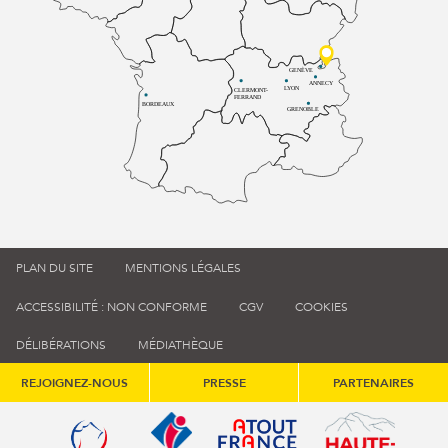
GENÈVE
ANNECY
LYON
CLERMONT-
FERRAND
BORDEAUX
GRENOBLE
PLAN DU SITE
MENTIONS LÉGALES
ACCESSIBILITÉ : NON CONFORME
CGV
COOKIES
DÉLIBÉRATIONS
MÉDIATHÈQUE
REJOIGNEZ-NOUS
PRESSE
PARTENAIRES
Qualité tourisme (s'ouvre dans une nouvelle fenêtre)
Office de tourisme de France (s'ouvre d
Atout France (s'ouvre dans une