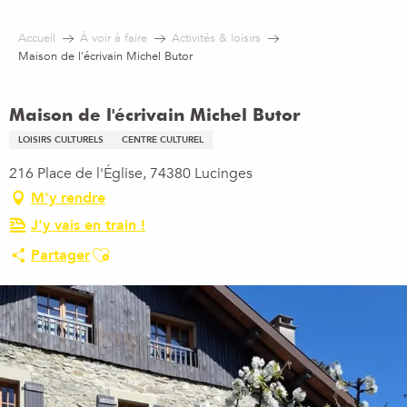
Aller
au
Accueil
À voir à faire
Activités & loisirs
contenu
Maison de l'écrivain Michel Butor
principal
Maison de l'écrivain Michel Butor
LOISIRS CULTURELS
CENTRE CULTUREL
216 Place de l'Église, 74380 Lucinges
M'y rendre
J'y vais en train !
Ajouter aux favoris
Partager