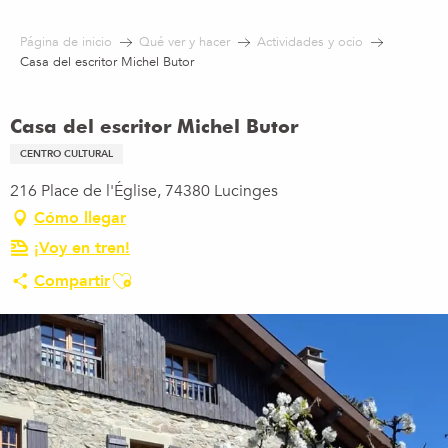
Aller
au
Página de inicio
Qué ver y hacer
Actividades y ocio
contenu
Casa del escritor Michel Butor
principal
Casa del escritor Michel Butor
CENTRO CULTURAL
216 Place de l'Église, 74380 Lucinges
Cómo llegar
¡Voy en tren!
Ajouter aux favoris
Compartir