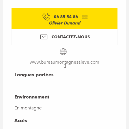
06 85 54 86
▒▒
Olivier Dunand
CONTACTEZ-NOUS
www.bureaumontagnesaleve.com
Langues parlées
Langues parlées
Environnement
Environnement
En montagne
Accès
Accès