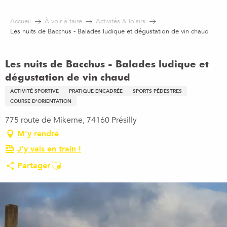
Aller
au
Accueil
À voir à faire
Activités & loisirs
contenu
Les nuits de Bacchus - Balades ludique et dégustation de vin chaud
principal
Les nuits de Bacchus - Balades ludique et
dégustation de vin chaud
ACTIVITÉ SPORTIVE
PRATIQUE ENCADRÉE
SPORTS PÉDESTRES
COURSE D'ORIENTATION
775 route de Mikerne, 74160 Présilly
M'y rendre
J'y vais en train !
Ajouter aux favoris
Partager