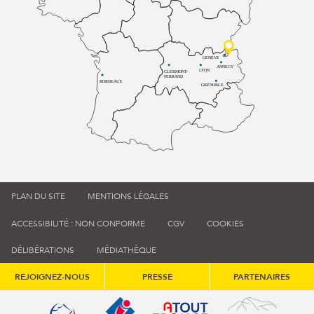
GENÈVE
ANNECY
LYON
CLERMONT-
FERRAND
BORDEAUX
GRENOBLE
PLAN DU SITE
MENTIONS LÉGALES
ACCESSIBILITÉ : NON CONFORME
CGV
COOKIES
DÉLIBÉRATIONS
MÉDIATHÈQUE
REJOIGNEZ-NOUS
PRESSE
PARTENAIRES
Qualité tourisme (s'ouvre dans une nouvelle fenêtre)
Office de tourisme de France (s'ouvre d
Atout France (s'ouvre dans une