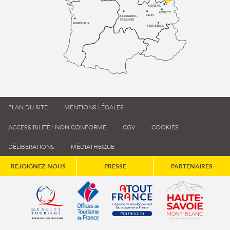
GENÈVE
ANNECY
LYON
CLERMONT-
FERRAND
BORDEAUX
GRENOBLE
PLAN DU SITE
MENTIONS LÉGALES
ACCESSIBILITÉ : NON CONFORME
CGV
COOKIES
DÉLIBÉRATIONS
MÉDIATHÈQUE
REJOIGNEZ-NOUS
PRESSE
PARTENAIRES
Qualité tourisme (s'ouvre dans une nouvelle fenêtre)
Office de tourisme de France (s'ouvre d
Atout France (s'ouvre dans une