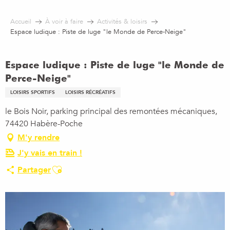
Aller
au
Accueil
À voir à faire
Activités & loisirs
contenu
Espace ludique : Piste de luge "le Monde de Perce-Neige"
principal
Espace ludique : Piste de luge "le Monde de
Perce-Neige"
LOISIRS SPORTIFS
LOISIRS RÉCRÉATIFS
le Bois Noir, parking principal des remontées mécaniques,
74420 Habère-Poche
M'y rendre
J'y vais en train !
Ajouter aux favoris
Partager