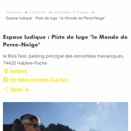
Aller
au
Startseite
Erfoschen
Aktivitäten & Freizeit
contenu
Espace ludique : Piste de luge "le Monde de Perce-Neige"
principal
Espace ludique : Piste de luge "le Monde de
Perce-Neige"
le Bois Noir, parking principal des remontées mécaniques,
74420 Habère-Poche
Anfahrt
Ich fahre mit dem Zug hin!
Ajouter aux favoris
Teilen