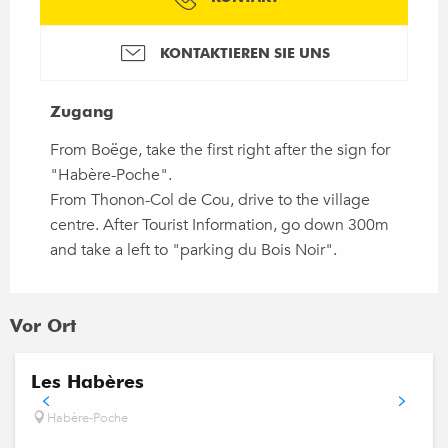
KONTAKTIEREN SIE UNS
Zugang
Zugang
From Boëge, take the first right after the sign for
"Habère-Poche".
From Thonon-Col de Cou, drive to the village
centre. After Tourist Information, go down 300m
and take a left to "parking du Bois Noir".
Vor Ort
Les Habères
Habère-Poche