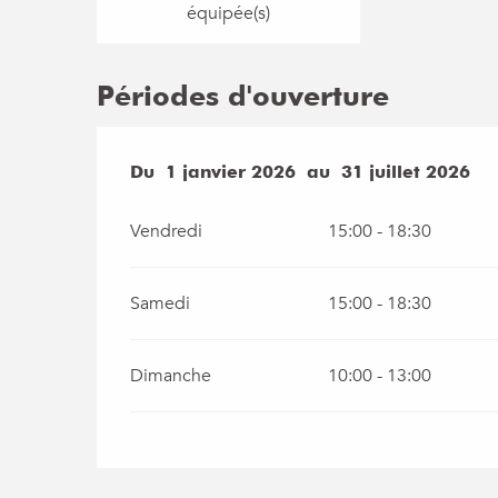
équipée(s)
Périodes d'ouverture
Du
Du
1 janvier 2026
1 janvier 2026
au
au
31 juillet 2026
31 juillet 2026
Vendredi
15:00 - 18:30
Samedi
15:00 - 18:30
Dimanche
10:00 - 13:00