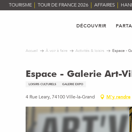
Aller
TOURISME
TOUR DE FRANCE 2026
AFFAIRES
HAN
au
contenu
principal
DÉCOUVRIR
PART
Accueil
À voir à faire
Activités & loisirs
Espace - Ga
Espace - Galerie Art-V
LOISIRS CULTURELS
GALERIE EXPO
4 Rue Leary, 74100 Ville-la-Grand
M'y rendre