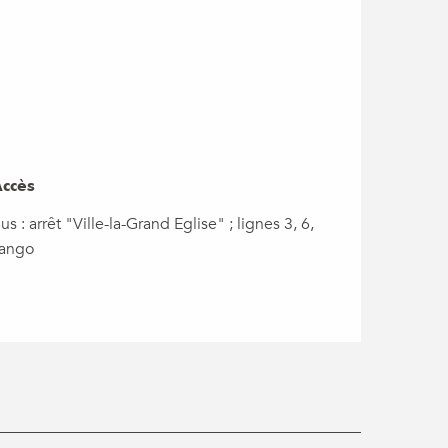
ccès
ccès
us : arrêt "Ville-la-Grand Eglise" ; lignes 3, 6,
ango