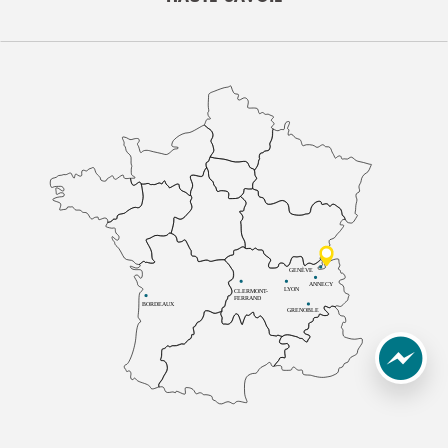
GENÈVE
ANNECY
LYON
CLERMONT-
FERRAND
BORDEAUX
GRENOBLE