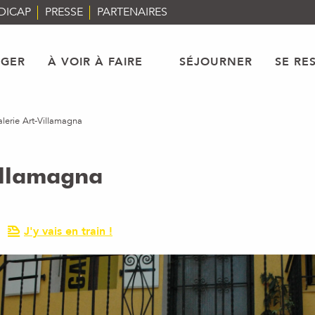
DICAP
PRESSE
PARTENAIRES
AGER
À VOIR À FAIRE
SÉJOURNER
SE RE
lerie Art-Villamagna
illamagna
J'y vais en train !