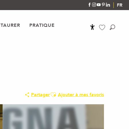
FR
STAURER
PRATIQUE
Accessibilité
Recher
Voir les favoris
Ajouter aux favoris
Partager
Ajouter à mes favoris