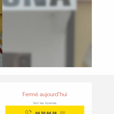
Ouverture et coordon
Fermé aujourd'hui
Voir les horaires
04 50 84 38
▒▒