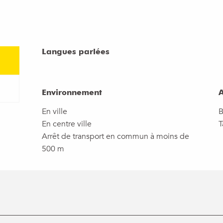
Langues parlées
Langues parlées
Environnement
Environnement
A
A
En ville
B
En centre ville
T
Arrêt de transport en commun à moins de
500 m