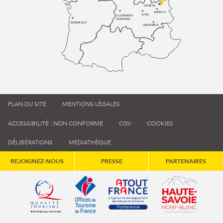
GENÈVE
ANNECY
LYON
CLERMONT-
FERRAND
BORDEAUX
GRENOBLE
PLAN DU SITE
MENTIONS LÉGALES
ACCESSIBILITÉ : NON CONFORME
CGV
COOKIES
DÉLIBÉRATIONS
MÉDIATHÈQUE
REJOIGNEZ-NOUS
PRESSE
PARTENAIRES
Qualité tourisme (s'ouvre dans une nouvelle fenêtre)
Office de tourisme de France (s'ouvre d
Atout France (s'ouvre dans une