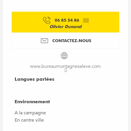
06 85 54 86
▒▒
Olivier Dunand
CONTACTEZ-NOUS
www.bureaumontagnesaleve.com
Langues parlées
Langues parlées
Environnement
Environnement
A la campagne
En centre ville