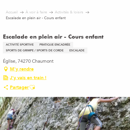
Aller
au
Accueil
À voir à faire
Activités & loisirs
contenu
Escalade en plein air - Cours enfant
principal
Escalade en plein air - Cours enfant
ACTIVITÉ SPORTIVE
PRATIQUE ENCADRÉE
SPORTS DE GRIMPE / SPORTS DE CORDE
ESCALADE
Église, 74270 Chaumont
M'y rendre
J'y vais en train !
Ajouter aux favoris
Partager