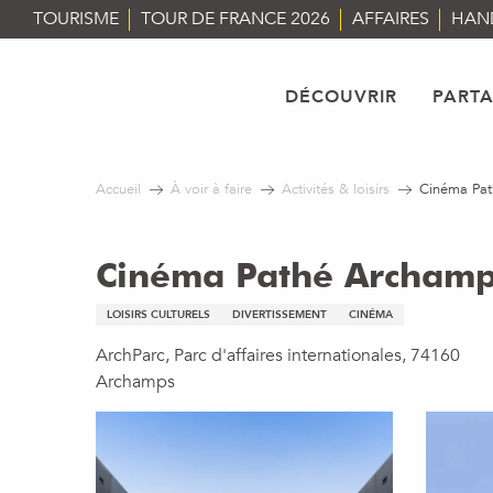
Aller
TOURISME
TOUR DE FRANCE 2026
AFFAIRES
HAN
au
contenu
principal
DÉCOUVRIR
PART
Accueil
À voir à faire
Activités & loisirs
Cinéma Pa
Cinéma Pathé Archam
LOISIRS CULTURELS
DIVERTISSEMENT
CINÉMA
ArchParc, Parc d'affaires internationales, 74160
Archamps