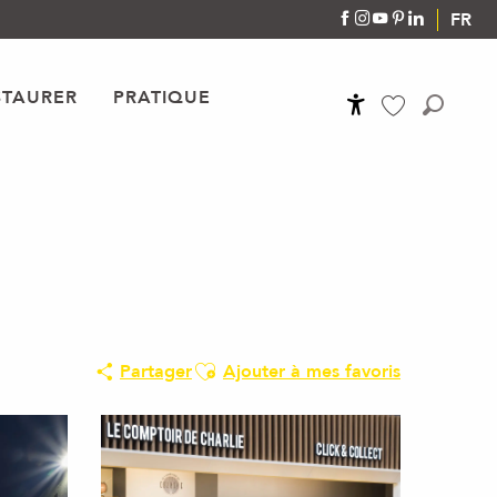
FR
STAURER
PRATIQUE
Accessibilité
Recher
Voir les favoris
Ajouter aux favoris
Partager
Ajouter à mes favoris