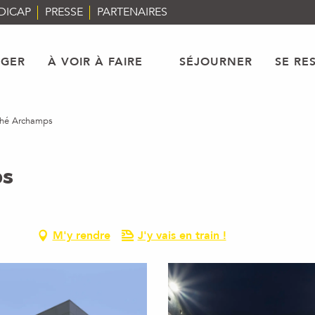
DICAP
PRESSE
PARTENAIRES
AGER
À VOIR À FAIRE
SÉJOURNER
SE RE
thé Archamps
ps
M'y rendre
J'y vais en train !