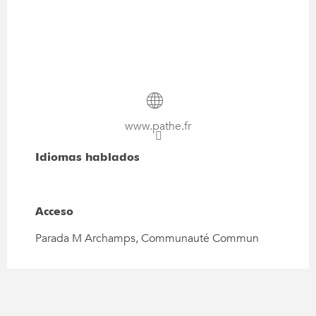
www.pathe.fr
Idiomas hablados
Idiomas hablados
Acceso
Acceso
Parada M Archamps, Communauté Commun