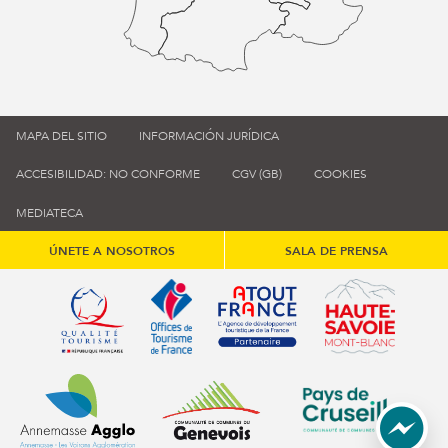
MAPA DEL SITIO
INFORMACIÓN JURÍDICA
ACCESIBILIDAD: NO CONFORME
CGV (GB)
COOKIES
MEDIATECA
ÚNETE A NOSOTROS
SALA DE PRENSA
Qualité tourisme (s'ouvre dans une nouvelle fenêtre)
Office de tourisme de France (s'ouvre d
Atout France (s'ouvre dans une
Annemasse Agglo (s'ouvre dans une nouvelle fenêtre)
Communauté de communes du Genévois 
Communauté de commu