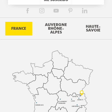
AUVERGNE
HAUTE-
FRANCE
RHÔNE-
SAVOIE
ALPES
GENÈVE
ANNECY
LYON
CLERMONT-
FERRAND
BORDEAUX
GRENOBLE