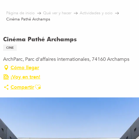
Aller
au
Página de inicio
Qué ver y hacer
Actividades y ocio
contenu
Cinéma Pathé Archamps
principal
Cinéma Pathé Archamps
CINE
ArchParc, Parc d'affaires internationales, 74160 Archamps
Cómo llegar
¡Voy en tren!
Ajouter aux favoris
Compartir