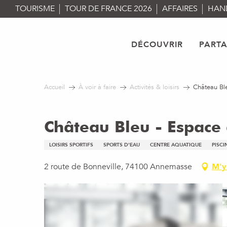
Aller
TOURISME
TOUR DE FRANCE 2026
AFFAIRES
HAN
au
contenu
principal
DÉCOUVRIR
PART
Accueil
À voir à faire
Activités & loisirs
Château Bl
Château Bleu - Espace
LOISIRS SPORTIFS
SPORTS D'EAU
CENTRE AQUATIQUE
PISCI
2 route de Bonneville, 74100 Annemasse
M'y