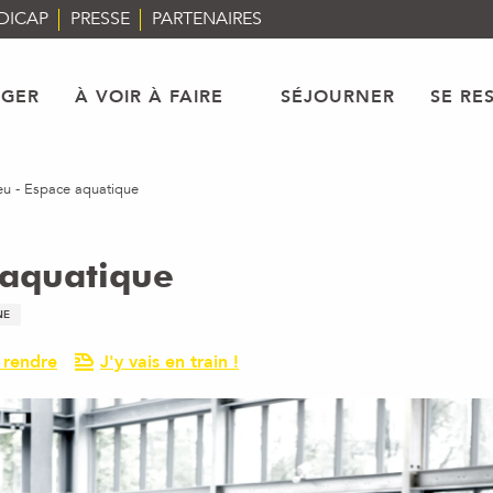
DICAP
PRESSE
PARTENAIRES
AGER
À VOIR À FAIRE
SÉJOURNER
SE RE
eu - Espace aquatique
 aquatique
NE
 rendre
J'y vais en train !