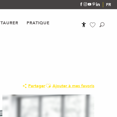
FR
STAURER
PRATIQUE
Accessibilité
Recher
Voir les favoris
Ajouter aux favoris
Partager
Ajouter à mes favoris