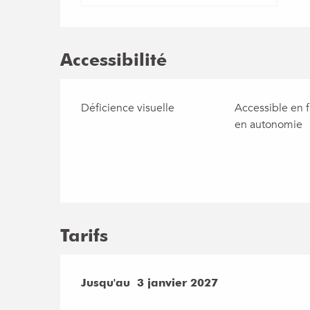
Accessibilité
Déficience visuelle
Accessible en f
en autonomie
Tarifs
Du
Jusqu'au
1 mars 2026
3 janvier 2027
au
3 janvier 2027