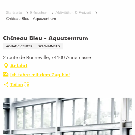
Aller
au
Startseite
Erfoschen
Aktivitäten & Freizeit
contenu
Château Bleu - Aquazentrum
principal
Château Bleu - Aquazentrum
AQUATIC CENTER
SCHWIMMBAD
2 route de Bonneville, 74100 Annemasse
Anfahrt
Ich fahre mit dem Zug hin!
Ajouter aux favoris
Teilen