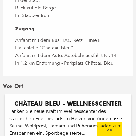
In der Stadt
Blick auf die Berge
Im Stadtzentrum
Zugang
Zugang
Anfahrt mit dem Bus: TAC-Netz - Linie 8 -
Haltestelle "Château bleu".
Anfahrt mit dem Auto: Autobahnausfahrt Nr. 14
in 1,2 km Entfernung - Parkplatz Château Bleu
Vor Ort
CHÂTEAU BLEU - WELLNESSCENTER
Tanken Sie neue Kraft im Wellnesscenter des
städtischen Erlebnisbads im Herzen von Annemasse:
Sauna, Whirlpool, Hamam und Ruheraum laden zum
AB
Entspannen ein. Sportbegeisterte...