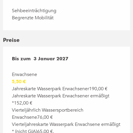
Sehbeeinträchtigung
Begrenzte Mobilität
Preise
ab
Bis zum
1 März 2026
3 Januar 2027
bis zum
3 Januar 2027
Erwachsene
5,50 €
Jahreskarte Wasserpark Erwachsener190,00 €
Jahreskarte Wasserpark Erwachsener ermäßigt
*152,00 €
Vierteljährlich Wassersportbereich
Erwachsene76,00 €
Vierteljahreskarte Wasserpark Erwachsene ermäßigt
* (nicht GIA)65,00 €.