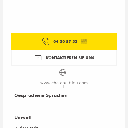
04 50 87 52
▒▒
KONTAKTIEREN SIE UNS
www.chateau-bleu.com
Gesprochene Sprachen
Gesprochene Sprachen
Umwelt
Umwelt