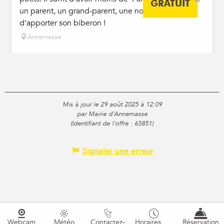
GRATUIT
un parent, un grand-parent, une nounou et
d'apporter son biberon !
Annemasse
Mis à jour le 29 août 2025 à 12:09
par Mairie d'Annemasse
(Identifiant de l'offre :
65851
)
Signaler une erreur
Webcam
Météo
Contactez-
Horaires
Réservation