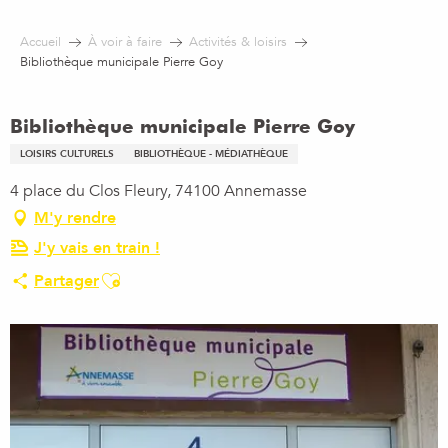
Aller
au
Accueil
À voir à faire
Activités & loisirs
contenu
Bibliothèque municipale Pierre Goy
principal
Bibliothèque municipale Pierre Goy
LOISIRS CULTURELS
BIBLIOTHÈQUE - MÉDIATHÈQUE
4 place du Clos Fleury, 74100 Annemasse
M'y rendre
J'y vais en train !
Ajouter aux favoris
Partager