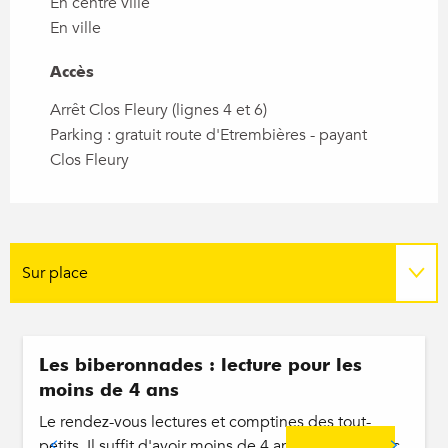
En centre ville
En ville
Accès
Accès
Arrêt Clos Fleury (lignes 4 et 6)
Parking : gratuit route d'Etrembières - payant
Clos Fleury
Sur place
En lien avec
Réservable
Les biberonnades : lecture pour les
moins de 4 ans
Le rendez-vous lectures et comptines des tout-
petits. Il suffit d'avoir moins de 4 ans, de venir avec