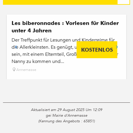
Les biberonnades : Vorlesen für Kinder
unter 4 Jahren
Der Treffpunkt für Lesungen und Kinderreime für
die Allerkleinsten. Es genügt, unter 4 Jahre alt zu
KOSTENLOS
sein, mit einem Elternteil, Großelternteil oder einer
Nanny zu kommen und...
Annemasse
Aktualisiert am 29 August 2025 Um 12:09
gei Mairie d'Annemasse
(Kennung des Angebots :
65851
)