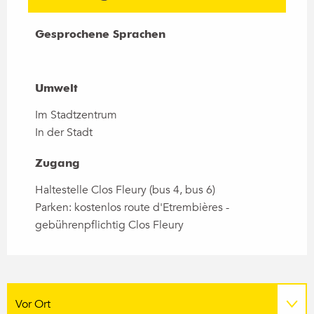
Gesprochene Sprachen
Gesprochene Sprachen
Umwelt
Umwelt
Im Stadtzentrum
In der Stadt
Zugang
Zugang
Haltestelle Clos Fleury (bus 4, bus 6)
Parken: kostenlos route d'Etrembières -
gebührenpflichtig Clos Fleury
Vor Ort