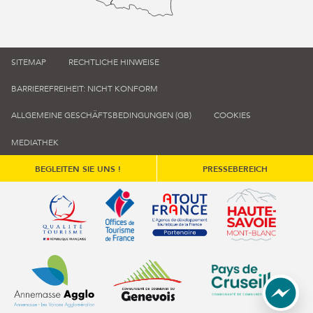
SITEMAP
RECHTLICHE HINWEISE
BARRIEREFREIHEIT: NICHT KONFORM
ALLGEMEINE GESCHÄFTSBEDINGUNGEN (GB)
COOKIES
MEDIATHEK
BEGLEITEN SIE UNS !
PRESSEBEREICH
Qualité tourisme (s'ouvre dans une nouvelle fenêtre)
Office de tourisme de France (s'ouvre d
Atout France (s'ouvre dans une
Annemasse Agglo (s'ouvre dans une nouvelle fenêtre)
Communauté de communes du Genévois 
Communauté de commu