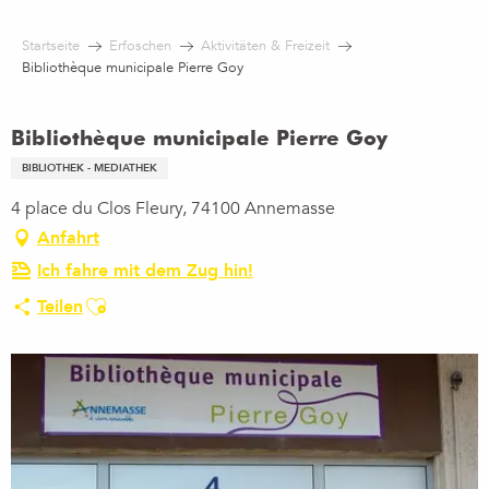
Aller
au
Startseite
Erfoschen
Aktivitäten & Freizeit
contenu
Bibliothèque municipale Pierre Goy
principal
Bibliothèque municipale Pierre Goy
BIBLIOTHEK - MEDIATHEK
4 place du Clos Fleury, 74100 Annemasse
Anfahrt
Ich fahre mit dem Zug hin!
Ajouter aux favoris
Teilen