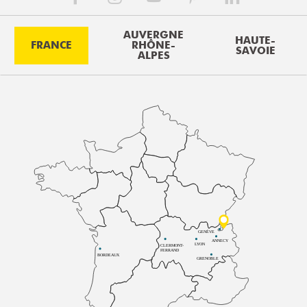
AUVERGNE
HAUTE-
FRANCE
RHÔNE-
SAVOIE
ALPES
GENÈVE
ANNECY
LYON
CLERMONT-
FERRAND
BORDEAUX
GRENOBLE