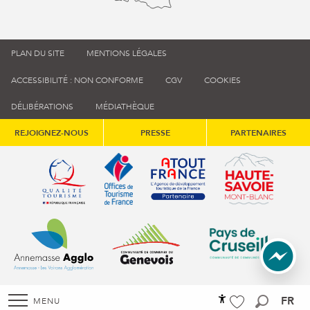
PLAN DU SITE
MENTIONS LÉGALES
ACCESSIBILITÉ : NON CONFORME
CGV
COOKIES
DÉLIBÉRATIONS
MÉDIATHÈQUE
REJOIGNEZ-NOUS
PRESSE
PARTENAIRES
Qualité tourisme (s'ouvre dans une nouvelle fenêtre)
Office de tourisme de France (s'ouvre d
Atout France (s'ouvre dans une
Annemasse Agglo (s'ouvre dans une nouvelle fenêtre)
Communauté de communes du Genévois 
Communauté de commu
FR
MENU