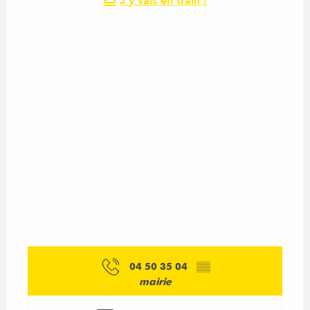
J'y vais en train !
04 50 35 04
▒▒
mairie