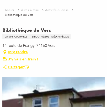
Aller
au
Accueil
À voir à faire
Activités & loisirs
contenu
Bibliothèque de Vers
principal
Bibliothèque de Vers
LOISIRS CULTURELS
BIBLIOTHÈQUE - MÉDIATHÈQUE
14 route de Frangy, 74160 Vers
M'y rendre
J'y vais en train !
Ajouter aux favoris
Partager