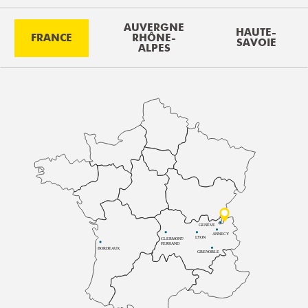
AUVERGNE
HAUTE-
FRANCE
RHÔNE-
SAVOIE
ALPES
GENÈVE
ANNECY
LYON
CLERMONT-
FERRAND
BORDEAUX
GRENOBLE