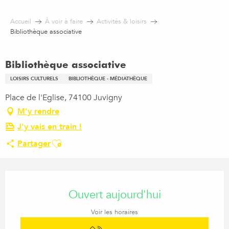
Aller
au
Accueil
À voir à faire
Activités & loisirs
contenu
Bibliothèque associative
principal
Bibliothèque associative
LOISIRS CULTURELS
BIBLIOTHÈQUE - MÉDIATHÈQUE
Place de l'Eglise, 74100 Juvigny
M'y rendre
J'y vais en train !
Ajouter aux favoris
Partager
Ouverture et coordonnées
Ouvert aujourd'hui
Voir les horaires