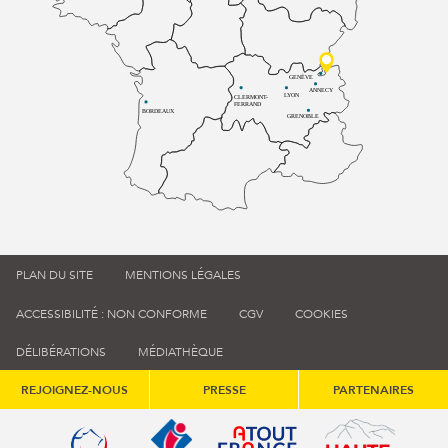
GENÈVE
ANNECY
LYON
CLERMONT-
FERRAND
BORDEAUX
GRENOBLE
PLAN DU SITE
MENTIONS LÉGALES
ACCESSIBILITÉ : NON CONFORME
CGV
COOKIES
DÉLIBÉRATIONS
MÉDIATHÈQUE
REJOIGNEZ-NOUS
PRESSE
PARTENAIRES
Qualité tourisme (s'ouvre dans une nouvelle fenêtre)
Office de tourisme de France (s'ouvre d
Atout France (s'ouvre dans une