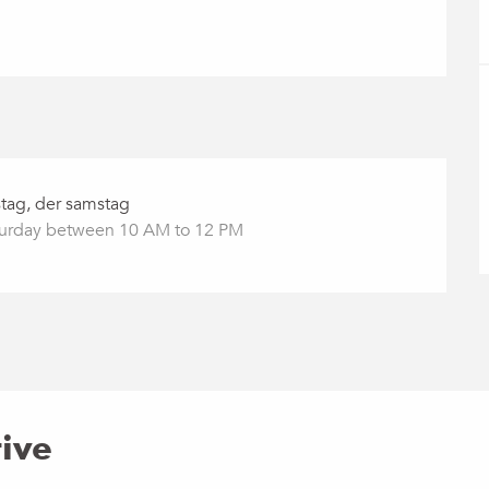
stag, der samstag
turday between 10 AM to 12 PM
tive