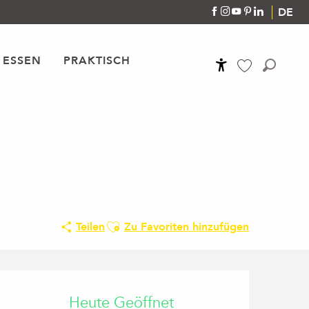
DE
 ESSEN
PRAKTISCH
Accessibilité
Suche
Voir les favoris
Ajouter aux favoris
Teilen
Zu Favoriten hinzufügen
Öffnungszeiten & Kon
Heute Geöffnet