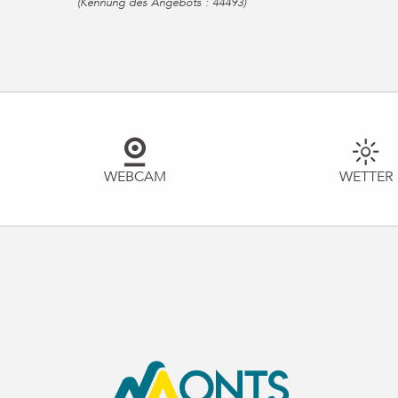
(Kennung des Angebots :
44493
)
WEBCAM
WETTER