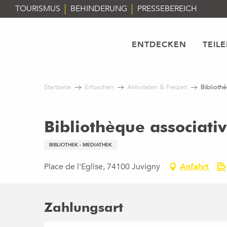
Aller
TOURISMUS
BEHINDERUNG
PRESSEBEREICH
au
contenu
principal
ENTDECKEN
TEIL
Startseite
Erfoschen
Aktivitäten & Freizeit
Biblioth
Bibliothèque associati
BIBLIOTHEK - MEDIATHEK
Place de l'Eglise, 74100 Juvigny
Anfahrt
Zahlungsart