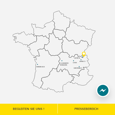
GENÈVE
ANNECY
LYON
CLERMONT-
FERRAND
BORDEAUX
GRENOBLE
BEGLEITEN SIE UNS !
PRESSEBEREICH