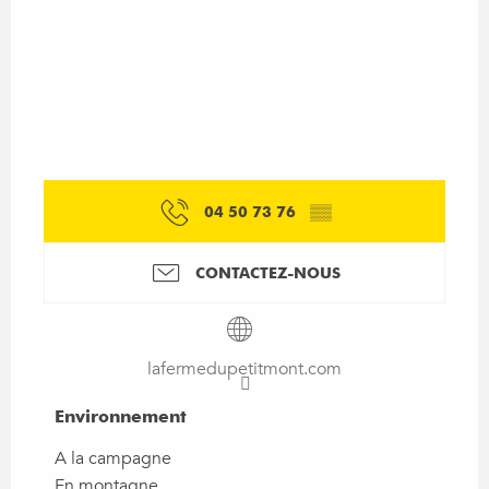
04 50 73 76
▒▒
CONTACTEZ-NOUS
lafermedupetitmont.com
Environnement
Environnement
A la campagne
En montagne