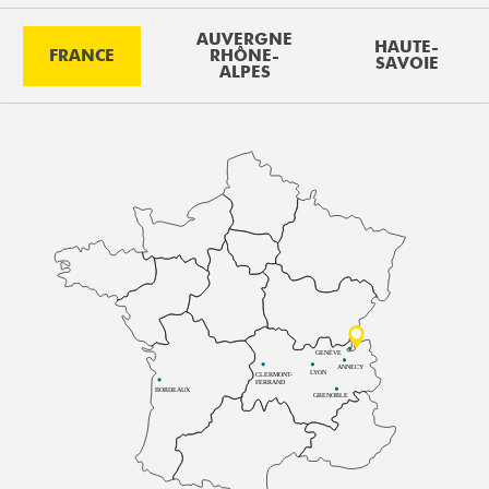
AUVERGNE
HAUTE-
FRANCE
RHÔNE-
SAVOIE
ALPES
GENÈVE
ANNECY
LYON
CLERMONT-
FERRAND
BORDEAUX
GRENOBLE