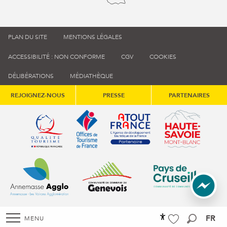
PLAN DU SITE
MENTIONS LÉGALES
ACCESSIBILITÉ : NON CONFORME
CGV
COOKIES
DÉLIBÉRATIONS
MÉDIATHÈQUE
REJOIGNEZ-NOUS
PRESSE
PARTENAIRES
Qualité tourisme (s'ouvre dans une nouvelle fenêtre)
Office de tourisme de France (s'ouvre d
Atout France (s'ouvre dans une
Annemasse Agglo (s'ouvre dans une nouvelle fenêtre)
Communauté de communes du Genévois 
Communauté de commu
FR
MENU
Accessibilité