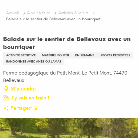
Aller
au
Accueil
À voir à faire
Activités & loisirs
contenu
Balade sur le sentier de Bellevaux avec un bourriquet
principal
Balade sur le sentier de Bellevaux avec un
bourriquet
ACTIVITÉ SPORTIVE
MATÉRIEL FOURNI
EN SEMAINE
SPORTS PÉDESTRES
RANDONNÉE AVEC ÂNES OU LAMAS
Ferme pédagogique du Petit Mont, Le Petit Mont, 74470
Bellevaux
M'y rendre
J'y vais en train !
Ajouter aux favoris
Partager