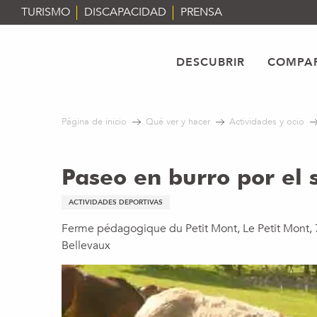
Aller
TURISMO
DISCAPACIDAD
PRENSA
au
contenu
principal
DESCUBRIR
COMPAR
Página de inicio
Qué ver y hacer
Actividades y ocio
Paseo en burro por el 
ACTIVIDADES DEPORTIVAS
Ferme pédagogique du Petit Mont, Le Petit Mont,
Bellevaux