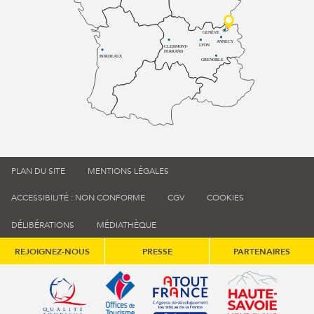
GENÈVE
ANNECY
LYON
CLERMONT-
FERRAND
BORDEAUX
GRENOBLE
PLAN DU SITE
MENTIONS LÉGALES
ACCESSIBILITÉ : NON CONFORME
CGV
COOKIES
DÉLIBÉRATIONS
MÉDIATHÈQUE
REJOIGNEZ-NOUS
PRESSE
PARTENAIRES
Qualité tourisme (s'ouvre dans une nouvelle fenêtre)
Office de tourisme de France (s'ouvre d
Atout France (s'ouvre dans une