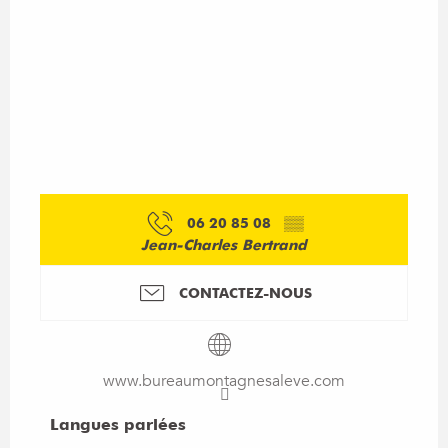
06 20 85 08
▒▒
Jean-Charles Bertrand
CONTACTEZ-NOUS
www.bureaumontagnesaleve.com
Langues parlées
Langues parlées