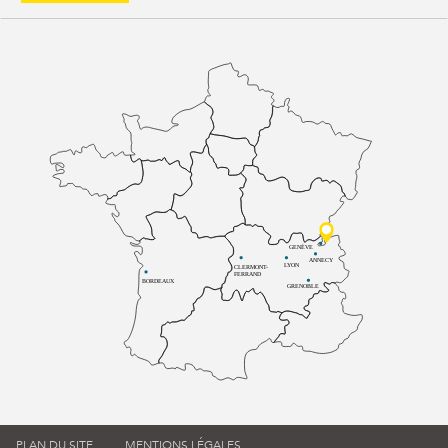
GENÈVE
ANNECY
LYON
CLERMONT-
FERRAND
BORDEAUX
GRENOBLE
PLAN DU SITE
MENTIONS LÉGALES