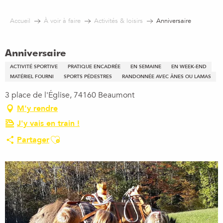
Aller
au
Accueil
À voir à faire
Activités & loisirs
Anniversaire
contenu
principal
Anniversaire
ACTIVITÉ SPORTIVE
PRATIQUE ENCADRÉE
EN SEMAINE
EN WEEK-END
MATÉRIEL FOURNI
SPORTS PÉDESTRES
RANDONNÉE AVEC ÂNES OU LAMAS
3 place de l'Église, 74160 Beaumont
M'y rendre
J'y vais en train !
Ajouter aux favoris
Partager