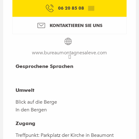
06 20 85 08
▒▒
KONTAKTIEREN SIE UNS
www.bureaumontagnesaleve.com
Gesprochene Sprachen
Gesprochene Sprachen
Umwelt
Umwelt
Blick auf die Berge
In den Bergen
Zugang
Zugang
Treffpunkt: Parkplatz der Kirche in Beaumont