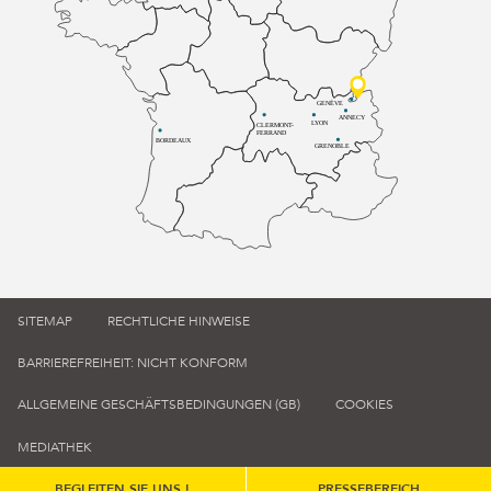
GENÈVE
ANNECY
LYON
CLERMONT-
FERRAND
BORDEAUX
GRENOBLE
SITEMAP
RECHTLICHE HINWEISE
BARRIEREFREIHEIT: NICHT KONFORM
ALLGEMEINE GESCHÄFTSBEDINGUNGEN (GB)
COOKIES
MEDIATHEK
BEGLEITEN SIE UNS !
PRESSEBEREICH