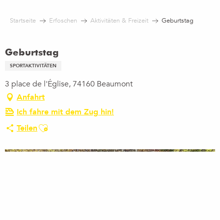
Aller
au
Startseite
Erfoschen
Aktivitäten & Freizeit
Geburtstag
contenu
principal
Geburtstag
SPORTAKTIVITÄTEN
3 place de l'Église, 74160 Beaumont
Anfahrt
Ich fahre mit dem Zug hin!
Ajouter aux favoris
Teilen