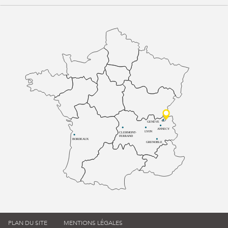
GENÈVE
ANNECY
LYON
CLERMONT-
FERRAND
BORDEAUX
GRENOBLE
PLAN DU SITE
MENTIONS LÉGALES