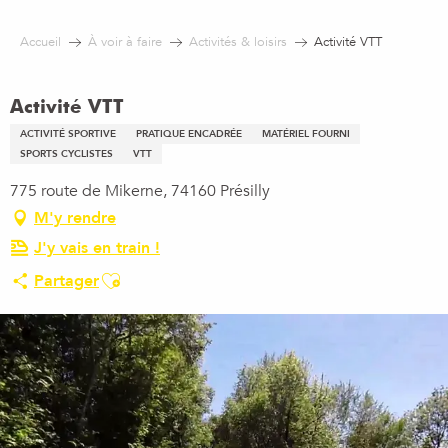
Aller
au
Accueil
À voir à faire
Activités & loisirs
Activité VTT
contenu
principal
Activité VTT
ACTIVITÉ SPORTIVE
PRATIQUE ENCADRÉE
MATÉRIEL FOURNI
SPORTS CYCLISTES
VTT
775 route de Mikerne, 74160 Présilly
M'y rendre
J'y vais en train !
Ajouter aux favoris
Partager