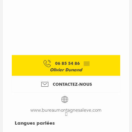
06 85 54 86
▒▒
Olivier Dunand
CONTACTEZ-NOUS
www.bureaumontagnesaleve.com
Langues parlées
Langues parlées