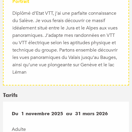
Portrait
Diplômé d’Etat VTT, j’ai une parfaite connaissance
du Salève. Je vous ferais découvrir ce massif
idéalement situé entre le Jura et le Alpes aux vues
panoramiques. J’adapte mes randonnées en VTT
ou VTT électrique selon les aptitudes physique et
technique du groupe. Partons ensemble découvrir
les vues panoramiques du Valais jusqu’au Bauges,
ainsi qu’une vue plongeante sur Genève et le lac
Léman
Tarifs
Du
Du
1 novembre 2025
1 novembre 2025
au
au
31 mars 2026
31 mars 2026
Adulte