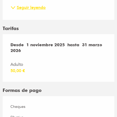
Seguir leyendo
Tarifas
Desde
Desde
1 noviembre 2025
1 noviembre 2025
hasta
hasta
31 marzo 2026
31 marzo
2026
Adulto
50,00 €
Formas de pago
Cheques