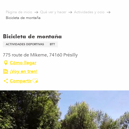
Aller
au
Página de inicio
Qué ver y hacer
Actividades y ocio
contenu
Bicicleta de montaña
principal
Bicicleta de montaña
ACTIVIDADES DEPORTIVAS
BTT
775 route de Mikerne, 74160 Présilly
Cómo llegar
¡Voy en tren!
Ajouter aux favoris
Compartir