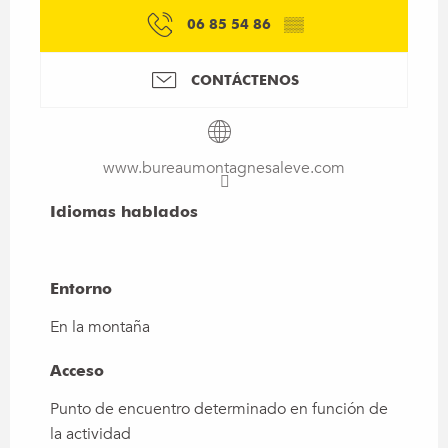
06 85 54 86
▒▒
CONTÁCTENOS
www.bureaumontagnesaleve.com
Idiomas hablados
Idiomas hablados
Entorno
Entorno
En la montaña
Acceso
Acceso
Punto de encuentro determinado en función de
la actividad