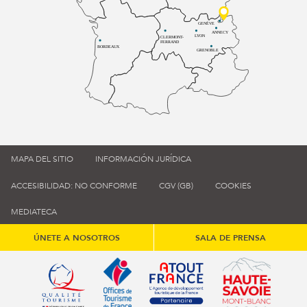
GENÈVE
ANNECY
LYON
CLERMONT-
FERRAND
BORDEAUX
GRENOBLE
MAPA DEL SITIO
INFORMACIÓN JURÍDICA
ACCESIBILIDAD: NO CONFORME
CGV (GB)
COOKIES
MEDIATECA
ÚNETE A NOSOTROS
SALA DE PRENSA
Qualité tourisme (s'ouvre dans une nouvelle fenêtre)
Office de tourisme de France (s'ouvre d
Atout France (s'ouvre dans une