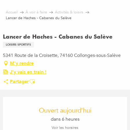
Aller
au
Accueil
À voir à faire
Activités & loisirs
contenu
Lancer de Haches - Cabanes du Salève
principal
Lancer de Haches - Cabanes du Salève
LOISIRS SPORTIFS
5341 Route de la Croisette, 74160 Collonges-sous-Salève
M'y rendre
J'y vais en train !
Ajouter aux favoris
Partager
Ouverture et coordonnées
Ouvert aujourd'hui
dans 6 heures
Voir les horaires