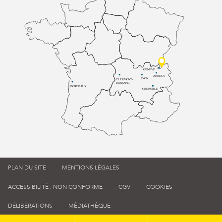
GENÈVE
ANNECY
LYON
CLERMONT-
FERRAND
BORDEAUX
GRENOBLE
PLAN DU SITE
MENTIONS LÉGALES
ACCESSIBILITÉ : NON CONFORME
CGV
COOKIES
DÉLIBÉRATIONS
MÉDIATHÈQUE