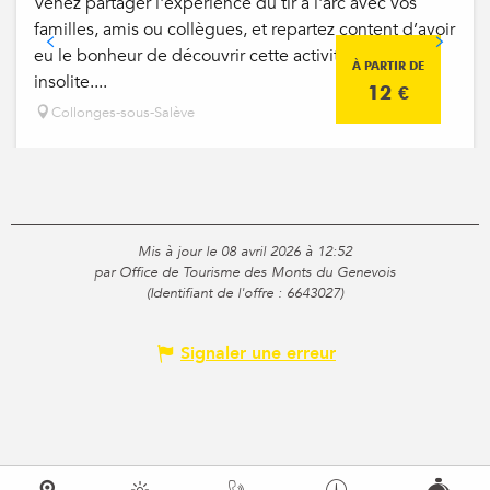
Venez partager l'expérience du tir à l'arc avec vos
familles, amis ou collègues, et repartez content d’avoir
eu le bonheur de découvrir cette activité ludique et
À PARTIR DE
insolite....
12
€
Collonges-sous-Salève
Mis à jour le 08 avril 2026 à 12:52
par Office de Tourisme des Monts du Genevois
(Identifiant de l'offre :
6643027
)
Signaler une erreur