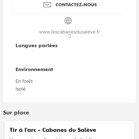
CONTACTEZ-NOUS
www.lescabanesdusaleve.fr
Langues parlées
Langues parlées
Environnement
Environnement
En forêt
Isolé
Sur place
Réservable
Tir à l'arc - Cabanes du Salève