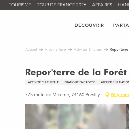
Aller
TOURISME
TOUR DE FRANCE 2026
AFFAIRES
HAN
au
contenu
principal
DÉCOUVRIR
PART
Accueil
À voir à faire
Activités & loisirs
Repor'terre 
Repor'terre de la Forêt
ACTIVITÉ CULTURELLE
PRATIQUE ENCADRÉE
ATELIER / INITIATI
775 route de Mikerne, 74160 Présilly
M'y ren