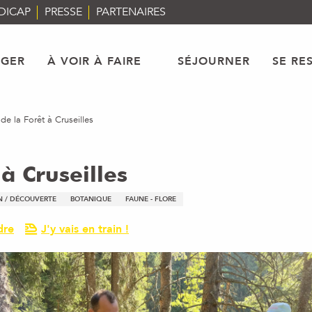
DICAP
PRESSE
PARTENAIRES
AGER
À VOIR À FAIRE
SÉJOURNER
SE RE
de la Forêt à Cruseilles
 à Cruseilles
ON / DÉCOUVERTE
BOTANIQUE
FAUNE - FLORE
dre
J'y vais en train !