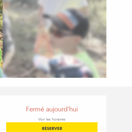
Ouverture et coordon
Fermé aujourd'hui
Voir les horaires
RÉSERVER