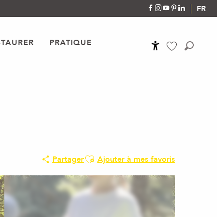
FR
STAURER
PRATIQUE
Accessibilité
Recher
Voir les favoris
Ajouter aux favoris
Partager
Ajouter à mes favoris