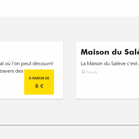
Maison du Sal
al où l'on peut découvrir
La Maison du Salève c'est 
 travers des expositions,
Présilly
À PARTIR DE
6
€