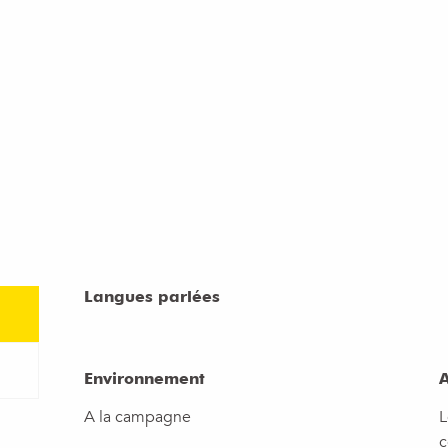
Langues parlées
Langues parlées
Environnement
Environnement
A
A
A la campagne
L
c