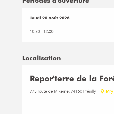
Périodes d'ouverture
Jeudi 20 août 2026
Jeudi 20 août 2026
10:30 - 12:00
Localisation
Repor'terre de la For
775 route de Mikerne, 74160 Présilly
M'y