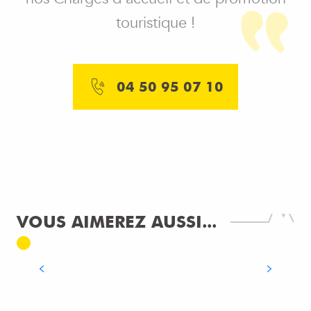
Arkose Genevois - Restaurant La Cantine
touristique !
L'Arborescence
Zaino Ristorante
Crêperie Blanche Belette
Les Cocottes de Christian Constant - Porte de Genève
04 50 95 07 10
Auberge de Charly et ses filles
Restaurant du Casino - Le Trèfle
VOUS AIMEREZ AUSSI...
LES HÉBERGEMENTS ACCESSIBLES
LIRE LA SUITE