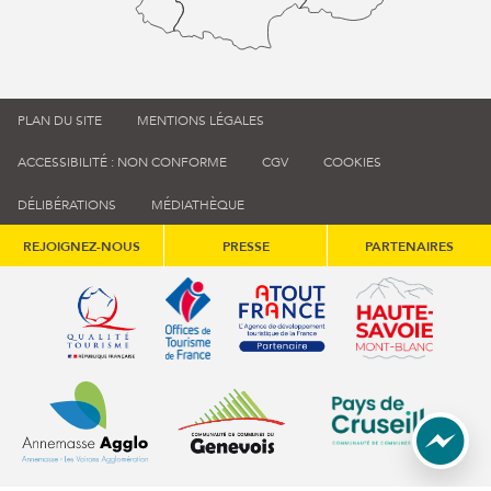
PLAN DU SITE
MENTIONS LÉGALES
ACCESSIBILITÉ : NON CONFORME
CGV
COOKIES
DÉLIBÉRATIONS
MÉDIATHÈQUE
REJOIGNEZ-NOUS
PRESSE
PARTENAIRES
Qualité tourisme (s'ouvre dans une nouvelle fenêtre)
Office de tourisme de France (s'ouvre d
Atout France (s'ouvre dans une
Annemasse Agglo (s'ouvre dans une nouvelle fenêtre)
Communauté de communes du Genévois 
Communauté de commu