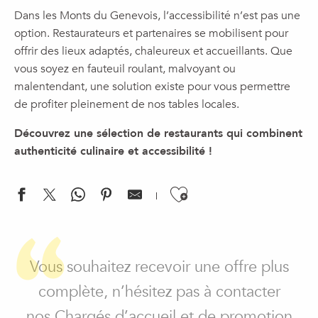
Dans les Monts du Genevois, l’accessibilité n’est pas une
option. Restaurateurs et partenaires se mobilisent pour
offrir des lieux adaptés, chaleureux et accueillants. Que
vous soyez en fauteuil roulant, malvoyant ou
malentendant, une solution existe pour vous permettre
de profiter pleinement de nos tables locales.
Découvrez une sélection de restaurants qui combinent
authenticité culinaire et accessibilité !
Ajouter aux f
Auberge du Pelloux
Le Refuge des Gourmets
Vous souhaitez recevoir une offre plus
Latitude 46
complète, n’hésitez pas à contacter
L'Auberge de Lucinges
nos Chargés d’accueil et de promotion
Restaurant Le Christina