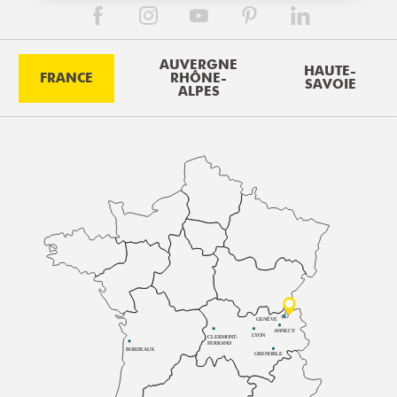
AUVERGNE
HAUTE-
FRANCE
RHÔNE-
SAVOIE
ALPES
GENÈVE
ANNECY
LYON
CLERMONT-
FERRAND
BORDEAUX
GRENOBLE