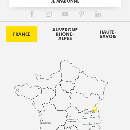
JE M'ABONNE
AUVERGNE
HAUTE-
FRANCE
RHÔNE-
SAVOIE
ALPES
GENÈVE
ANNECY
LYON
CLERMONT-
FERRAND
BORDEAUX
GRENOBLE