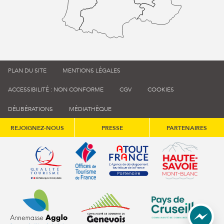
PLAN DU SITE
MENTIONS LÉGALES
ACCESSIBILITÉ : NON CONFORME
CGV
COOKIES
DÉLIBÉRATIONS
MÉDIATHÈQUE
REJOIGNEZ-NOUS
PRESSE
PARTENAIRES
Qualité tourisme (s'ouvre dans une nouvelle fenêtre)
Office de tourisme de France (s'ouvre d
Atout France (s'ouvre dans une
Annemasse Agglo (s'ouvre dans une nouvelle fenêtre)
Communauté de communes du Genévois 
Communauté de commu