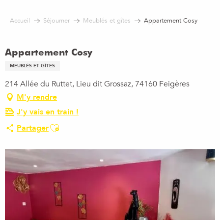
Aller
au
Accueil
Séjourner
Meublés et gîtes
Appartement Cosy
contenu
principal
Appartement Cosy
MEUBLÉS ET GÎTES
214 Allée du Ruttet, Lieu dit Grossaz, 74160 Feigères
M'y rendre
J'y vais en train !
Ajouter aux favoris
Partager