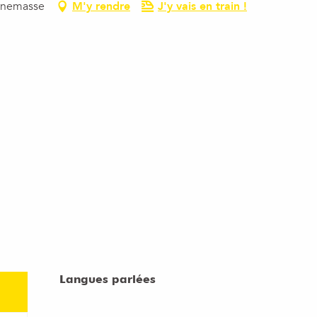
Annemasse
M'y rendre
J'y vais en train !
Langues parlées
Langues parlées