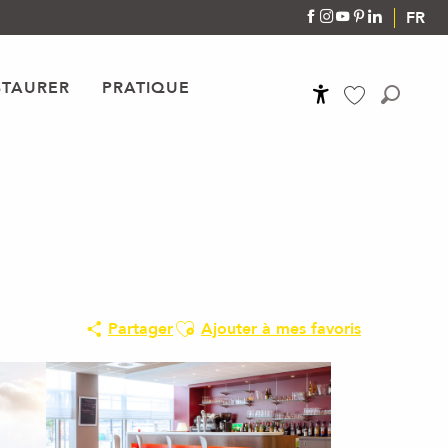
FR
STAURER
PRATIQUE
Accessibilité
Recher
Voir les favoris
Ajouter aux favoris
Partager
Ajouter à mes favoris