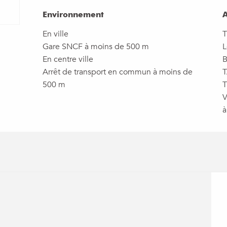
Environnement
Environnement
A
A
En ville
T
Gare SNCF à moins de 500 m
L
En centre ville
B
Arrêt de transport en commun à moins de
T
500 m
T
V
à