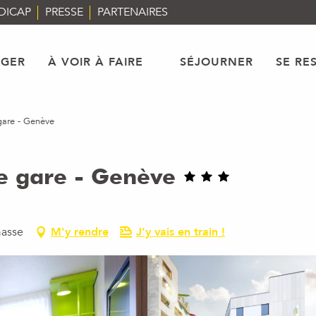
DICAP
PRESSE
PARTENAIRES
AGER
À VOIR À FAIRE
SÉJOURNER
SE RE
gare - Genève
e gare - Genève
masse
M'y rendre
J'y vais en train !