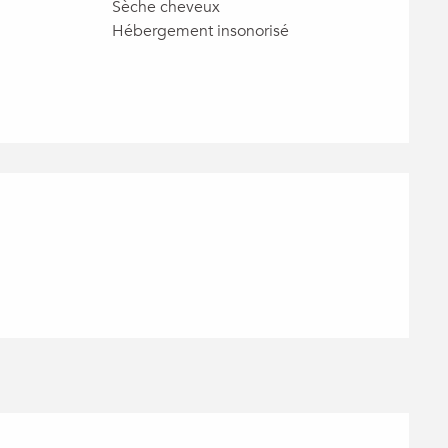
Sèche cheveux
Hébergement insonorisé
ions