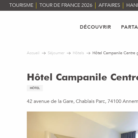
Aller
TOURISME
TOUR DE FRANCE 2026
AFFAIRES
HAN
au
contenu
principal
DÉCOUVRIR
PART
Accueil
Séjourner
Hôtels
Hôtel Campanile Centre 
Hôtel Campanile Centr
HÔTEL
42 avenue de la Gare, Chablais Parc, 74100 Anne