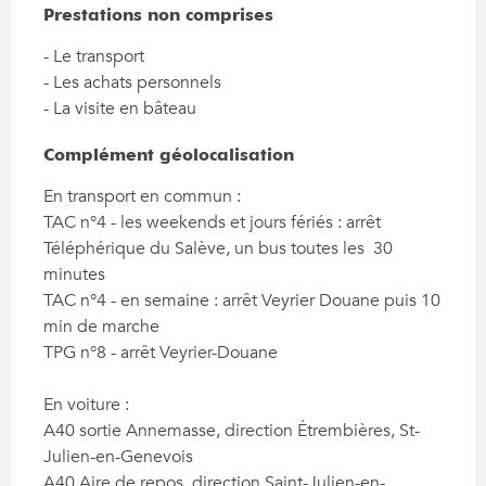
Prestations non comprises
Prestations non comprises
- Le transport

- Les achats personnels

- La visite en bâteau
Complément géolocalisation
Complément géolocalisation
En transport en commun : 

TAC n°4 - les weekends et jours fériés : arrêt 
Téléphérique du Salève, un bus toutes les  30 
minutes 

TAC n°4 - en semaine : arrêt Veyrier Douane puis 10 
min de marche

TPG n°8 - arrêt Veyrier-Douane

En voiture :

A40 sortie Annemasse, direction Étrembières, St-
Julien-en-Genevois

A40 Aire de repos, direction Saint-Julien-en-