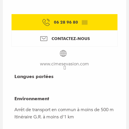
06 28 96 80
▒▒
CONTACTEZ-NOUS
www.cimesevasion.com
Langues parlées
Langues parlées
Environnement
Environnement
Arrêt de transport en commun à moins de 500 m
Itinéraire G.R. à moins d'1 km