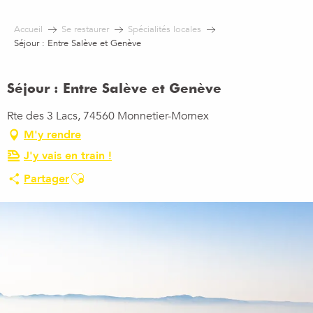
Aller
au
Accueil
Se restaurer
Spécialités locales
contenu
Séjour : Entre Salève et Genève
principal
Séjour : Entre Salève et Genève
Rte des 3 Lacs, 74560 Monnetier-Mornex
M'y rendre
J'y vais en train !
Ajouter aux favoris
Partager