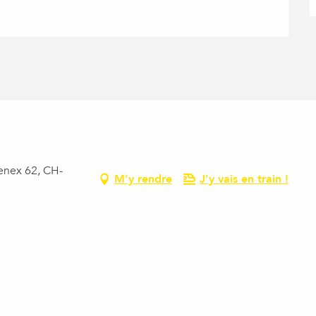
enex 62, CH-
M'y rendre
J'y vais en train !