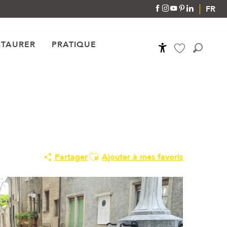
FR
STAURER
PRATIQUE
Accessibilité
Recher
Voir les favoris
Ajouter aux favoris
Partager
Ajouter à mes favoris