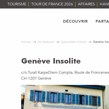
Aller
TOURISME
TOUR DE FRANCE 2026
AFFAIRES
HAN
au
contenu
principal
DÉCOUVRIR
PART
Accueil
Se restaurer
Spécialités locales
Genève Inso
Genève Insolite
c/o Turali KarpeDiem Compta, Route de Froncenex
CH-1207 Genève