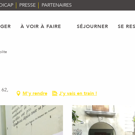
DICAP
PRESSE
PARTENAIRES
AGER
À VOIR À FAIRE
SÉJOURNER
SE RE
lite
 62,
M'y rendre
J'y vais en train !