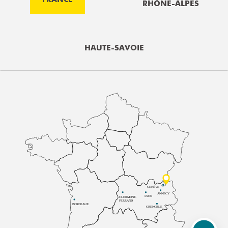
RHÔNE-ALPES
HAUTE-SAVOIE
GENÈVE
ANNECY
LYON
CLERMONT-
FERRAND
BORDEAUX
GRENOBLE