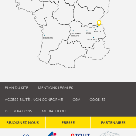
GENÈVE
ANNECY
LYON
CLERMONT-
FERRAND
BORDEAUX
GRENOBLE
PLAN DU SITE
MENTIONS LÉGALES
ACCESSIBILITÉ : NON CONFORME
CGV
COOKIES
DÉLIBÉRATIONS
MÉDIATHÈQUE
REJOIGNEZ-NOUS
PRESSE
PARTENAIRES