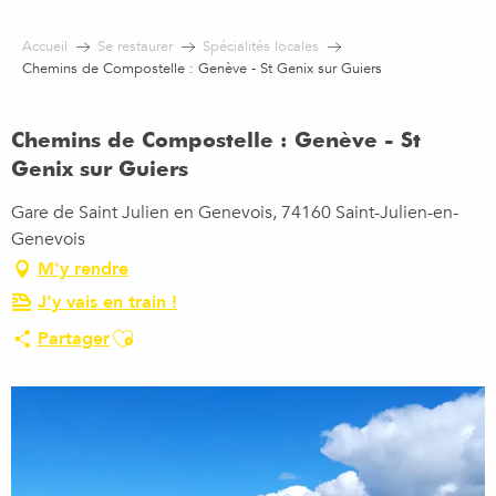
Aller
au
Accueil
Se restaurer
Spécialités locales
contenu
Chemins de Compostelle : Genève - St Genix sur Guiers
principal
Chemins de Compostelle : Genève - St
Genix sur Guiers
Gare de Saint Julien en Genevois, 74160 Saint-Julien-en-
Genevois
M'y rendre
J'y vais en train !
Ajouter aux favoris
Partager