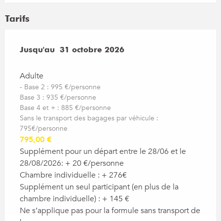
Tarifs
Du
Jusqu'au
11 avril 2025
31 octobre 2026
au
31 octobre 2026
Adulte
- Base 2 : 995 €/personne
Base 3 : 935 €/personne
Base 4 et + : 885 €/personne
Sans le transport des bagages par véhicule :
795€/personne
795,00 €
Supplément pour un départ entre le 28/06 et le
28/08/2026: + 20 €/personne
Chambre individuelle : + 276€
Supplément un seul participant (en plus de la
chambre individuelle) : + 145 €
Ne s’applique pas pour la formule sans transport de