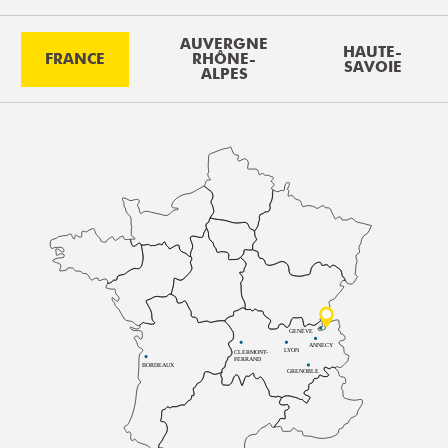
AUVERGNE
HAUTE-
FRANCE
RHÔNE-
SAVOIE
ALPES
GENÈVE
ANNECY
LYON
CLERMONT-
FERRAND
BORDEAUX
GRENOBLE