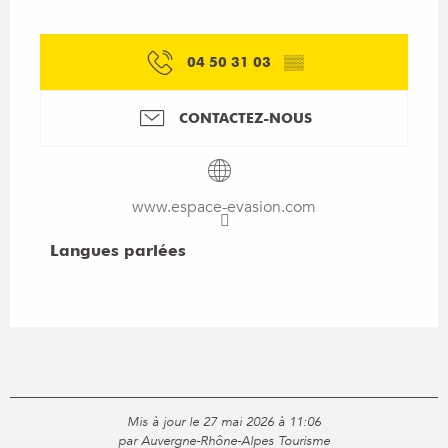
04 50 31 03
▒▒
CONTACTEZ-NOUS
www.espace-evasion.com
Langues parlées
Langues parlées
Mis à jour le 27 mai 2026 à 11:06
par Auvergne-Rhône-Alpes Tourisme