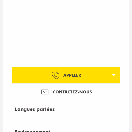
APPELER
CONTACTEZ-NOUS
Langues parlées
Langues parlées
Environnement
Environnement