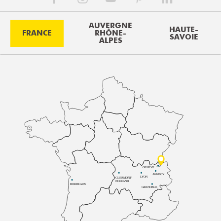
AUVERGNE
HAUTE-
FRANCE
RHÔNE-
SAVOIE
ALPES
GENÈVE
ANNECY
LYON
CLERMONT-
FERRAND
BORDEAUX
GRENOBLE