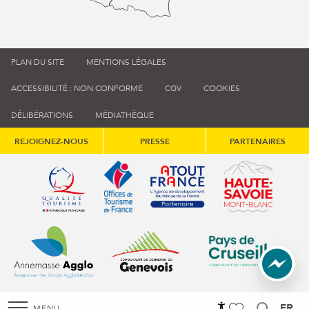
PLAN DU SITE
MENTIONS LÉGALES
ACCESSIBILITÉ : NON CONFORME
CGV
COOKIES
DÉLIBÉRATIONS
MÉDIATHÈQUE
REJOIGNEZ-NOUS
PRESSE
PARTENAIRES
Qualité tourisme (s'ouvre dans une nouvelle fenêtre)
Office de tourisme de France (s'ouvre d
Atout France (s'ouvre dans une
Annemasse Agglo (s'ouvre dans une nouvelle fenêtre)
Communauté de communes du Genévois 
Communauté de commu
FR
MENU