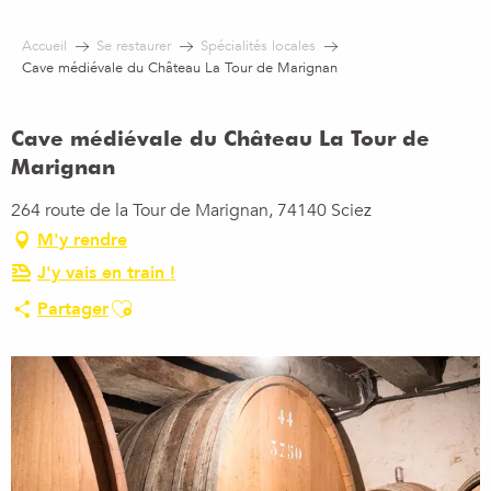
Aller
au
Accueil
Se restaurer
Spécialités locales
contenu
Cave médiévale du Château La Tour de Marignan
principal
Cave médiévale du Château La Tour de
Marignan
264 route de la Tour de Marignan, 74140 Sciez
M'y rendre
J'y vais en train !
Ajouter aux favoris
Partager