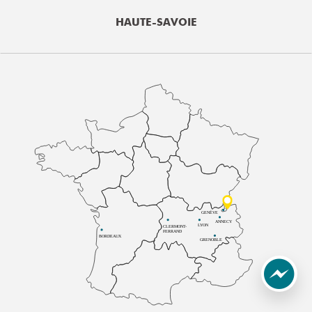
HAUTE-SAVOIE
GENÈVE
ANNECY
LYON
CLERMONT-
FERRAND
BORDEAUX
GRENOBLE