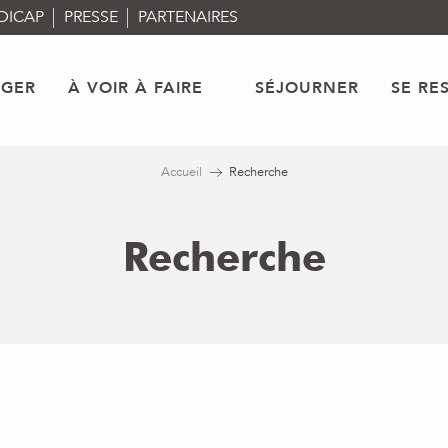
DICAP
PRESSE
PARTENAIRES
AGER
À VOIR À FAIRE
SÉJOURNER
SE RE
Accueil
Recherche
Recherche
OMMENT SE
LES
RENDRE AU
ITINÉRAIRES
SALÈVE
PÉDESTRES