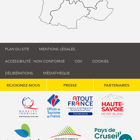
PLAN DU SITE
MENTIONS LÉGALES
ACCESSIBILITÉ : NON CONFORME
CGV
COOKIES
DÉLIBÉRATIONS
MÉDIATHÈQUE
REJOIGNEZ-NOUS
PRESSE
PARTENAIRES
Qualité tourisme (s'ouvre dans une nouvelle fenêtre)
Office de tourisme de France (s'ouvre d
Atout France (s'ouvre dans une
Annemasse Agglo (s'ouvre dans une nouvelle fenêtre)
Communauté de communes du Genévois 
Communauté de commu