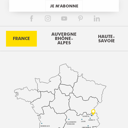
JE M'ABONNE
AUVERGNE
HAUTE-
FRANCE
RHÔNE-
SAVOIE
ALPES
GENÈVE
ANNECY
LYON
CLERMONT-
FERRAND
BORDEAUX
GRENOBLE