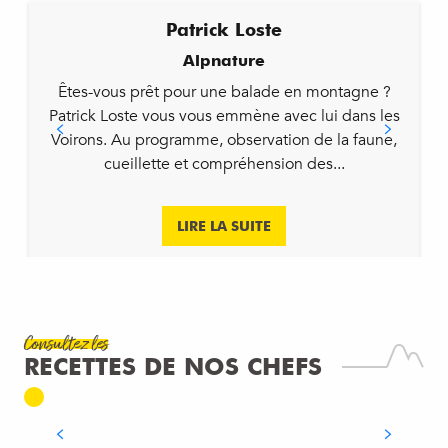
Patrick Loste
Alpnature
Êtes-vous prêt pour une balade en montagne ?
Patrick Loste vous vous emmène avec lui dans les
Voirons. Au programme, observation de la faune,
cueillette et compréhension des...
LIRE LA SUITE
Recette
Consultez les
CARPACCIO DE SAINT-JACQUES À LA
RECETTES DE NOS CHEFS
MANGUE, VINAIGRETTE ACIDULÉE
LIRE LA SUITE