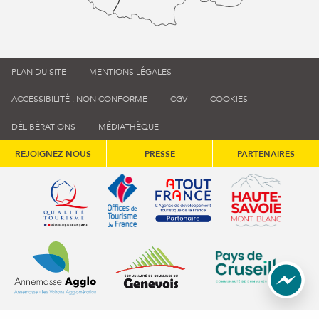
PLAN DU SITE
MENTIONS LÉGALES
ACCESSIBILITÉ : NON CONFORME
CGV
COOKIES
DÉLIBÉRATIONS
MÉDIATHÈQUE
REJOIGNEZ-NOUS
PRESSE
PARTENAIRES
Qualité tourisme (s'ouvre dans une nouvelle fenêtre)
Office de tourisme de France (s'ouvre d
Atout France (s'ouvre dans une
Annemasse Agglo (s'ouvre dans une nouvelle fenêtre)
Communauté de communes du Genévois 
Communauté de commu