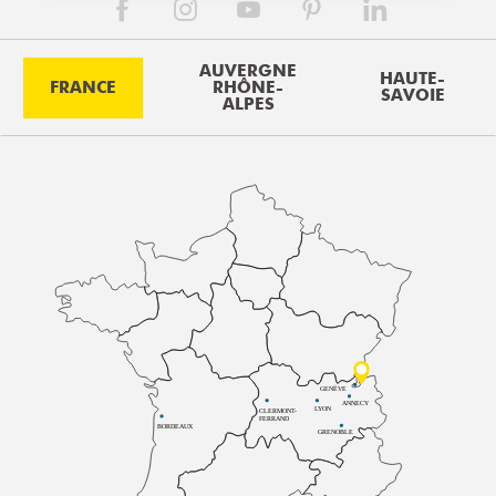
AUVERGNE
HAUTE-
FRANCE
RHÔNE-
SAVOIE
ALPES
GENÈVE
ANNECY
LYON
CLERMONT-
FERRAND
BORDEAUX
GRENOBLE