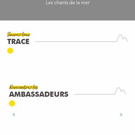
Les chants de la mer
Suivez leur
TRACE
MAISON DES MÉMOIRES
SITE ET MONUMENT HISTORIQUES
Annemasse
LIRE LA SUITE
Rencontrez les
JEAN-PIERRE TANOUS
AMBASSADEURS
L'Observatoire
LIRE LA SUITE