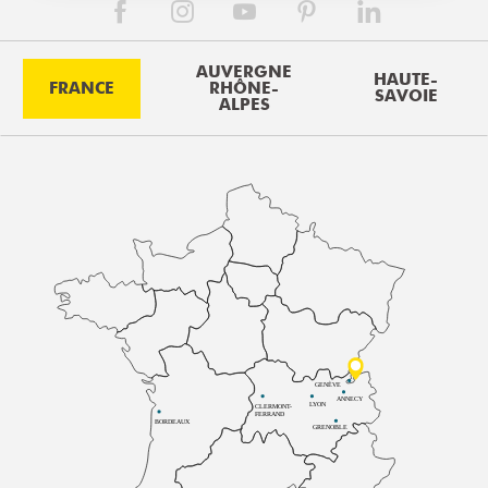
AUVERGNE
HAUTE-
FRANCE
RHÔNE-
SAVOIE
ALPES
GENÈVE
ANNECY
LYON
CLERMONT-
FERRAND
BORDEAUX
GRENOBLE