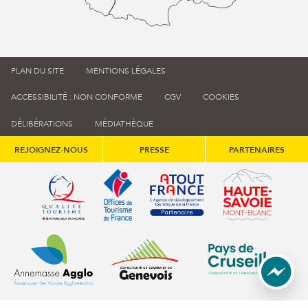
PLAN DU SITE
MENTIONS LÉGALES
ACCESSIBILITÉ : NON CONFORME
CGV
COOKIES
DÉLIBÉRATIONS
MÉDIATHÈQUE
REJOIGNEZ-NOUS
PRESSE
PARTENAIRES
Qualité tourisme (s'ouvre dans une nouvelle fenêtre)
Office de tourisme de France (s'ouvre d
Atout France (s'ouvre dans une
Annemasse Agglo (s'ouvre dans une nouvelle fenêtre)
Communauté de communes du Genévois 
Communauté de commu