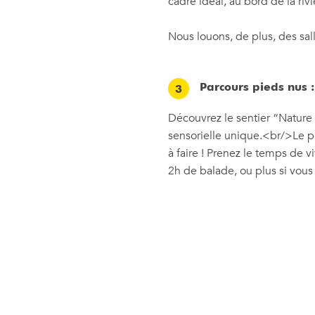
cadre idéal, au bord de la riv
Nous louons, de plus, des sal
Parcours pieds nus 
3
Découvrez le sentier “Nature
sensorielle unique.<br/>Le par
à faire ! Prenez le temps de 
2h de balade, ou plus si vous 