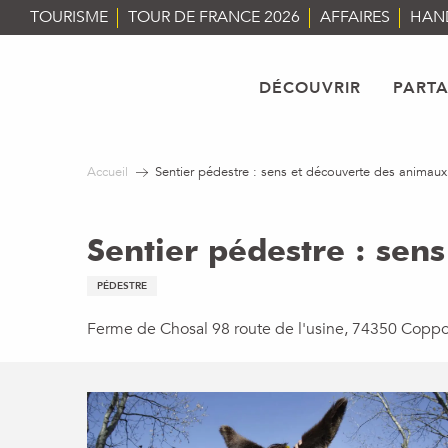
Aller
TOURISME
TOUR DE FRANCE 2026
AFFAIRES
HAN
au
contenu
principal
DÉCOUVRIR
PART
Accueil
Sentier pédestre : sens et découverte des animaux
Sentier pédestre : sen
PÉDESTRE
Ferme de Chosal 98 route de l'usine, 74350 Copp