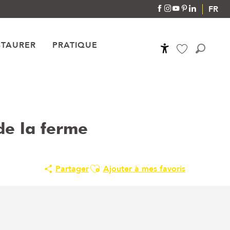
FR
STAURER
PRATIQUE
Accessibilité
Recher
Voir les favoris
de la ferme
Ajouter aux favoris
Partager
Ajouter à mes favoris
Points d'intérêt