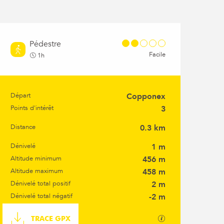
Pédestre
Facile
1h
Départ
Copponex
Informations pratiqu
Points d'intérêt
3
Distance
0.3 km
Dénivelé
1 m
Altitude minimum
456 m
Altitude maximum
458 m
Dénivelé total positif
2 m
Dénivelé total négatif
-2 m
Documentation
SECTIONS.TOURI
TRACE GPX