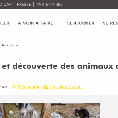
DICAP
PRESSE
PARTENAIRES
AGER
À VOIR À FAIRE
SÉJOURNER
SE RE
 de la ferme
s et découverte des animaux 
onex
M'y rendre
J'y vais en train !